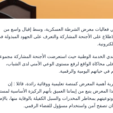
ي على التوالي فعاليات معرض الشرطة العسكرية، وسط إقبال واسع من
اطلاع على الأجنحة المشاركة والتعرف على الجهود المبذولة ف
كترونية.
جندي الخدمة الوطنية حيث استعرضت الأجنحة المشاركة مجموع
على محاكاة الواقع لرفع مستوى الوعي الأمني لدى الشباب،
في حياتهم اليومية والرقمية.
ة أهمية المعرض كمنصة تعليمية ووقائية رائدة، قائلا : إن
المعرض ينبع من إيماننا العميق بأنهم الركيزة الأساسية لمست
وعيتهم بمخاطر المخدرات والسبل الكفيلة بالوقاية منها، بالإض
ضمان تصفح آمن واستخدام مسؤول للفضاء الرقمي.