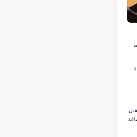
ي
ة
قبل
افة