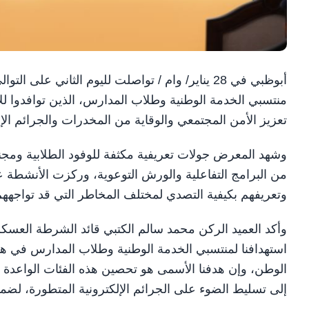
أبوظبي في 28 يناير/ وام / تواصلت لليوم الثان
منتسبي الخدمة الوطنية وطلاب المدارس، الذين توافدوا لل
تعزيز الأمن المجتمعي والوقاية من المخدرات والجرائم الإل
وشهد المعرض جولات تعريفية مكثفة للوفود الطلابية وم
من البرامج التفاعلية والورش التوعوية، وركزت الأنشطة 
وتعريفهم بكيفية التصدي لمختلف المخاطر التي قد تواجههم 
وأكد العميد الركن محمد سالم الكتبي قائد الشرطة العسكري
استهدافنا لمنتسبي الخدمة الوطنية وطلاب المدارس في هذا 
الوطن، وإن هدفنا الأسمى هو تحصين هذه الفئات الواعدة وت
إلى تسليط الضوء على الجرائم الإلكترونية المتطورة، ل