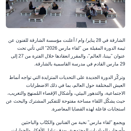
الشارقة في 28 يناير/ وام / أعلنت مؤسسة الشارقة للفنون عن
ثيمة الدورة المقبلة من "لقاء مارس 2026" التي تأتي تحت
عنوان "بيننا، العالم"، والمقرر انعقادها خلال الفترة من 27 إلى
29 مارس القادم في مدرسة القاسمية بالشارقة.
وتركّز الدورة الجديدة على التحديات المتزايدة التي تواجه أنماط
العيش المختلفة حول العالم، بما في ذلك الاضطرابات
الاجتماعية، والتدهور البيئي، وأشكال الإقصاء المُمنهج والتغريب،
حيث يشكّل اللقاء مساحة مفتوحة للتفكير المشترك والبحث عن
استجابات فاعلة لهذه القضايا المعاصرة.
ويجمع "لقاء مارس" نخبة من الفنانين والكتّاب والباحثين
وأصحاب المبادرات المجتمعية، بهدف تبادل الأفكار والحوارات