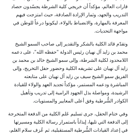
قارات العالم، مؤكداً أن خريجي كلية الشرطة يجسّدون حصاد
التدريب والجهد، وثمار الإرادة الصادقة، حيث امتزجت فيهم
المعرفة بالمهارة، والانضباط بالولاء، ليكونوا درعاً للوطن في
مواجهة التحديات.
وتقدّم قائد الكلية بالشكر والتقدير إلى صاحب السمو الشيخ
محمد بن زايد آل نهيان رئيس الدولة "حفظه الله"، على دعمه
اللامحدود لكلية الشرطة، وإلى سمو الشيخ خالد بن محمد بن
زايد آل نهيان على تشريفه الكلية وحضور حفل التخريج، وإلى
الفريق سمو الشيخ سيف بن زايد آل نهيان على متابعته
المباشرة ودعمه المستمر، مؤكداً تجديد العهد والولاء للقيادة
الرشيدة، ومواصلة بذل الجهود الرامية إلى تدريب وتأهيل
الكوادر الشُّرطية وفق أعلى المعايير والمستويات.
وفي ختام الحفل، جرى تسليم عَلم الكلية من الدفعة المتخرجة
إلى الدفعة التي تليها، إيذاناً باستمرار رسالة الكلية ومسيرتها
في إعداد القيادات الشُّرطية المستقبلية، ثم عُزف سلام العَلم،