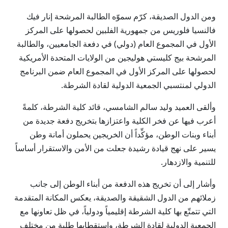
ومن الدول الصديقة، كرّم سموّه الطالبة المرشحة إنار فيك
فالنسيا فلوريس من جمهورية الفلبين لحصولها على المركز
الأول في المجموع العام (دولي) في دفعة الجامعيين، والطالبة
المرشحة بيج كليستي هوليجين من الولايات المتحدة الأمريكية
لحصولها على المركز الأول في المجموع العام ضمن البرنامج
الدولي لمنتسبي الجمعية الدولية لقادة الشرطة.
وألقى العميد وليد سالم الشامسي، قائد كلية الشرطة، كلمةً
أعرب فيها عن فخر الكلية واعتزازها بتخريج دفعة جديدة من
أبناء وبنات الوطن، مؤكِّداً أن الخريجين يحملون أمانة وطن
يسير على نهج قيادة رشيدة جعلت من الأمن والاستقرار أساساً
للتنمية والازدهار.
وأشار إلى أن تخريج هذه الدفعة من أبناء الوطن إلى جانب
زملائهم من الدول الشقيقة والصديقة، يعكس المكانة المتقدمة
التي تتمتّع بها كلية الشرطة إقليمياً ودولياً، في ظل تعاونها مع
الجمعية الدولية لقادة الشرطة، واستقطابها طلبة من مختلف