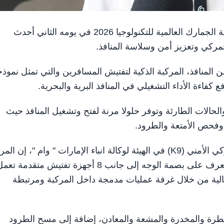
أبوظبي في 29 يناير / وام /استعرض مؤتمر ومعرض منظمة الجمارك العالمية للتكنولوجيا 2026 في يومه الثاني أحدث
جمركي وتعزيز أمن وسلاسة المنافذ.
 المنافذ، المركبة الذكية لتفتيش المسافرين والتي تمثل نموذج
فاءة الأداء التشغيلي في المنافذ البرية والبحرية.
حالات الطارئة وتوفر حلولا مرنة لفتح وتشغيل المنافذ حيث
 وفحص الأمتعة والطرود.
وقال عبدالسلام محمد الشامسي من إدارة التفتيش الجمركي الأمني (K9) في الهيئة لوكالة انباء الإمارات " وام "، إن 
الذكية تضم كاميرات متطورة لتسجيل أرقام المركبات والتعرف على بصمة الوجه إلى جانب 8 أجهزة تفتيش متقدمة ت
الية من خلال غرفة عمليات مدمجة داخل المركبة ومرتبطة
خطرة والمخدرة والمشعة والمعادن، إضافة إلى مسح الطرود