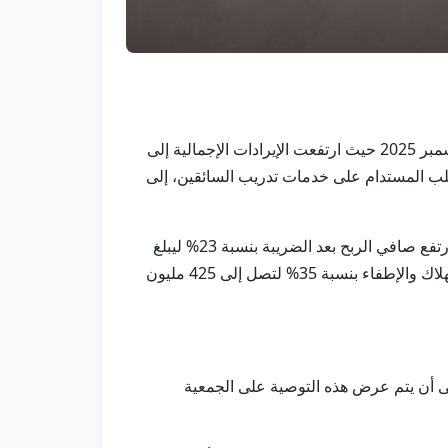
أبوظبي في 29 يناير / وام/ أعلنت شركة الإمارات لتعليم القيادة، اليوم عن نتائجها المالية للسنة المالية المنتهية في 31 ديسمبر 2025 حيث ارتفعت الإيرادات الإجمالية إلى
513 مليون درهم في عام 2024، محققة نمواً سنوياً بنسبة 50%، مدفوعة بالطلب المستدام على خدمات تدريب السائقين، إلى
وسجل الربح قبل الضريبة نمواً بنسبة 30% ليصل إلى 403 ملايين درهم مقارنة بـ310 ملايين درهم في العام السابق، فيما ارتفع صافي الربح بعد الضريبة بنسبة 23% ليبلغ
346 مليون درهم، مقارنة بـ282 مليون درهم في عام 2024. كما ارتفعت الأرباح قبل قبل احتساب الفائدة والضريبة والاستهلاك والإطفاء بنسبة 35% لتصل إلى 425 مليون
رة الشركة بتوزيع أرباح نقدية على المساهمين بقيمة 20 فلساً للسهم الواحد عن السنة المالية 2025، على أن يتم عرض هذه التوصية على الجمعية