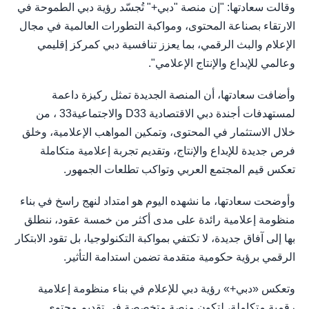
وقالت سعادتها: "إن منصة "دبي+" تُجسّد رؤية دبي الطموحة في
الارتقاء بصناعة المحتوى، ومواكبة التطورات العالمية في مجال
الإعلام والبث الرقمي، بما يعزز تنافسية دبي كمركز إقليمي
وعالمي للإبداع والإنتاج الإعلامي".
وأضافت سعادتها، أن المنصة الجديدة تمثل ركيزة داعمة
لمستهدفات أجندة دبي الاقتصادية D33 والاجتماعية33 ، من
خلال الاستثمار في المحتوى، وتمكين المواهب الإعلامية، وخلق
فرص جديدة للإبداع والإنتاج، وتقديم تجربة إعلامية متكاملة
تعكس قيم المجتمع العربي وتواكب تطلعات الجمهور.
وأوضحت سعادتها، ما نشهده اليوم هو امتداد لنهج راسخ في بناء
منظومة إعلامية رائدة على مدى أكثر من خمسة عقود، ننطلق
بها إلى آفاق جديدة، لا تكتفي بمواكبة التكنولوجيا، بل تقود الابتكار
الرقمي برؤية حكومية متقدمة تضمن استدامة التأثير.
وتعكس «دبي+» رؤية دبي للإعلام في بناء منظومة إعلامية
رقمية متكاملة، لتكون منصة متخصصة في تقديم محتوى