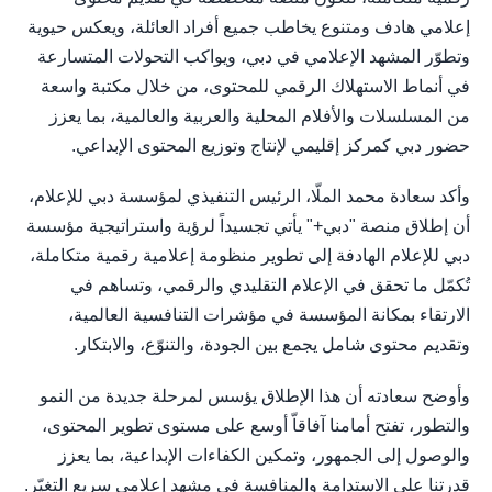
إعلامي هادف ومتنوع يخاطب جميع أفراد العائلة، ويعكس حيوية
وتطوّر المشهد الإعلامي في دبي، ويواكب التحولات المتسارعة
في أنماط الاستهلاك الرقمي للمحتوى، من خلال مكتبة واسعة
من المسلسلات والأفلام المحلية والعربية والعالمية، بما يعزز
حضور دبي كمركز إقليمي لإنتاج وتوزيع المحتوى الإبداعي.
وأكد سعادة محمد الملّا، الرئيس التنفيذي لمؤسسة دبي للإعلام،
أن إطلاق منصة "دبي+" يأتي تجسيداً لرؤية واستراتيجية مؤسسة
دبي للإعلام الهادفة إلى تطوير منظومة إعلامية رقمية متكاملة،
تُكمّل ما تحقق في الإعلام التقليدي والرقمي، وتساهم في
الارتقاء بمكانة المؤسسة في مؤشرات التنافسية العالمية،
وتقديم محتوى شامل يجمع بين الجودة، والتنوّع، والابتكار.
وأوضح سعادته أن هذا الإطلاق يؤسس لمرحلة جديدة من النمو
والتطور، تفتح أمامنا آفاقاّ أوسع على مستوى تطوير المحتوى،
والوصول إلى الجمهور، وتمكين الكفاءات الإبداعية، بما يعزز
قدرتنا على الاستدامة والمنافسة في مشهد إعلامي سريع التغيّر.