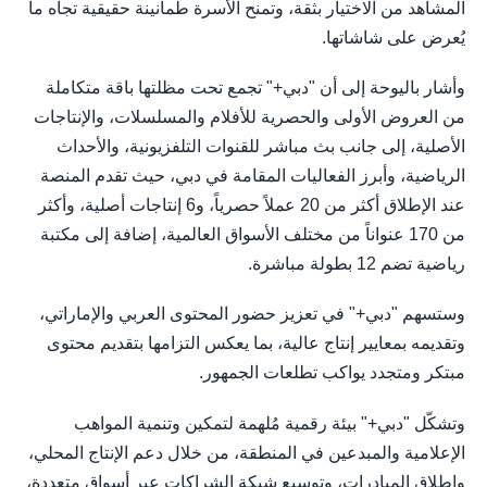
المشاهد من الاختيار بثقة، وتمنح الأسرة طمأنينة حقيقية تجاه ما
يُعرض على شاشاتها.
وأشار باليوحة إلى أن "دبي+" تجمع تحت مظلتها باقة متكاملة
من العروض الأولى والحصرية للأفلام والمسلسلات، والإنتاجات
الأصلية، إلى جانب بث مباشر للقنوات التلفزيونية، والأحداث
الرياضية، وأبرز الفعاليات المقامة في دبي، حيث تقدم المنصة
عند الإطلاق أكثر من 20 عملاً حصرياً، و6 إنتاجات أصلية، وأكثر
من 170 عنواناً من مختلف الأسواق العالمية، إضافة إلى مكتبة
رياضية تضم 12 بطولة مباشرة.
وستسهم "دبي+" في تعزيز حضور المحتوى العربي والإماراتي،
وتقديمه بمعايير إنتاج عالية، بما يعكس التزامها بتقديم محتوى
مبتكر ومتجدد يواكب تطلعات الجمهور.
وتشكّل "دبي+" بيئة رقمية مُلهمة لتمكين وتنمية المواهب
الإعلامية والمبدعين في المنطقة، من خلال دعم الإنتاج المحلي،
وإطلاق المبادرات، وتوسيع شبكة الشراكات عبر أسواق متعددة،