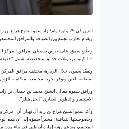
ويقدم تجارب تجمع بين الضيافة والمرافق المجتمعية
واطّلع سموّه على عرض تفصيلي لمرافق المركز الذي
1.2 كيلومتر، وثلاث حدائق متخصصة تشمل "حديقة الانعكاس" و"حديقة التموج" و"حديقة المست والبخار".
وتفقّد سموه، خلال الزيارة، مختلف مرافق المركز 
لمنطقة العين وتوفر تجربة مجتمعية متكاملة للزوا
ورافق سموه معالي الشيخ محمد بن حمدان بن زايد آ
الاستثمار والتطوير العقاري "إيجل هيلز".
وأكد سمو الشيخ هزاع بن زايد آل نهيان أن "مركز و
وخصوصيتها الثقافية؛ مشيراً سموّه إلى أن هذه الو
المجتمع، وتدعم رؤية إمارة أبوظبي في بناء مدن مس