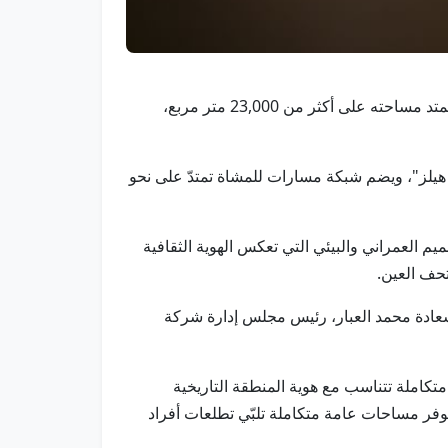
العين في 29 يناير/ وام/ زار سمو الشيخ هزاع بن زايد آل نهيان، ممثل الحاكم في منطقة العين، "مركز واحة العين"، الذي تمتد مساحته على أكثر من 23,000 متر مربع،
 هيلز"، ويضم شبكة مسارات للمشاة تمتدّ على نحو
 العمراني والبيئي التي تعكس الهوية الثقافية
تحف العين.
سعادة محمد العبار، رئيس مجلس إدارة شركة
تكاملة تتناسب مع هوية المنطقة التاريخية
توفر مساحات عامة متكاملة تلبّي تطلعات أفراد