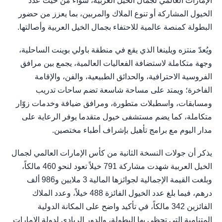
الإمارات العالمي لجمال الخيل العربية، سواء من حيث عدد
الخيول المشاركة أو تنوع الملاك والمربين، بما يعزز من حضور
البطولة كمنصة عالمية للاحتفاء بجمال الخيل العربية وأصالتها.
ويُعدّ منتزه ويلينغا الذي يقع في منطقة باولي بوينت الساحلية،
وجهة متكاملة لاستضافة الفعاليات العالمية، يجمع بين مرافق
الفروسية الاحترافية، والحدائق الطبيعية، والفن، والإقامة
الفاخرة؛ ويمتد على مساحة شاسعة تضم ساحات تدريب
ومسابقات، واسطبلات متطورة، ومرافق ضيافة وخدمات زوّار
متكاملة، كما يضم مستشفى خيول متقدما يوفر الرعاية على
مدار اليوم مع برامج تأهيل بإشراف أطباء مختصين.
يذكر أن جولات النسخة الثانية من كأس الإمارات العالمي لجمال
الخيل العربية شهدت مشاركة 791 خيلاً تعود لنحو 460 مالكاً،
وبلغت القيمة الإجمالية لجوائزها المالية 3 ملايين و986 ألف
درهم، فيما بلغ عدد الخيول الفائزة 488 خيلاً، وعدد الملاك
الفائزين 342 مالكاً، في تأكيد واضح على المكانة الدولية
المتنامية التي تحظى بها البطولة، والدور الريادي لدولة الإمارات