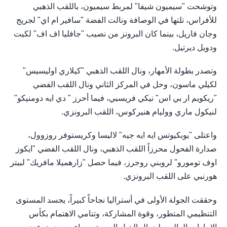
وتوشحت "سيميون شيفا" لمربط سيميون، باللقب الذهبي
للأفراس، تلتها في الوصافة ونالت الفضة "سافير ام اي" لجريج
وجان فاريل، بينما كان البرونز من نصيب "جافليا اف اف" لكيت
ودويل ديرتيل.
وتصدر بطولة الأمهار، ونال اللقب الذهبي "كيلاري اوليسيس"
لكيلي ماسون، وحل في المركز الثاني ونال اللقب الفضي
"ريكويم ار بي اس" نيكي فريسبي، فيما أحرز " دي ايه دومنيكو"
لنيكول ماري ووليام هنيركوس، اللقب البرونزي.
واعتلى "يوبكيوتس ايه ايه جيه" لاليسا وكريستوفر روزوول،
صدارة الفحول محرزاً اللقب الذهبي، ونال اللقب الفضي "ايكوز
اوف تومورو" لروبني روجرز، فيما حصل "زارهميلا مافريك" لبيتر
هورنبي على اللقب البرونزي.
وحققت الجولة الأولى في أستراليا نجاحاً كبيراً، يجسد المستوى
التنظيمي المتطور، وقوة المشاركة، وتنامي الاهتمام بكأس