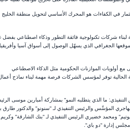
استثمار في الكفاءات هو المحرك الأساسي لتحويل منطقة الخليج 
ة لبناء شركات تكنولوجية فائقة التطور وذكاء اصطناعي بفضل 
 وموقعها الجغرافي الذي يسهّل الوصول إلى أسواق آسيا وأفريقيا
ع أولويات الموازنات الحكومية مثل الذكاء الاصطناعي
رحلة الحالية توفر لمؤسس الشركات فرصة مهمة لبناء نماذج أعمال
لتنفيذي: ما الذي يتطلبه النمو" بمشاركة أمبارين موسى الرئي
هاجري المؤسِّس والرئيس التنفيذي لـ "سنونو" والدكتور طارق ب
وتيم" ومحمد خضيري الرئيس التنفيذي لـ "بنك الشارقة" وكريم
مجلس إدارة "دو باي".