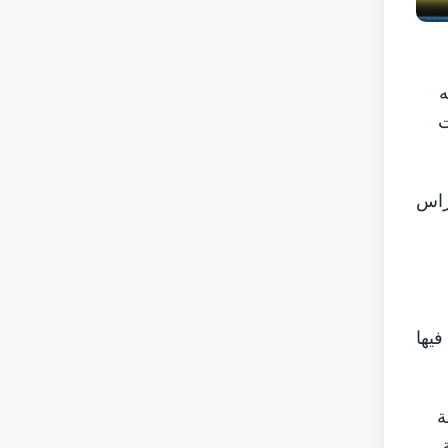
ه
ت
راس
فيها
ة
.