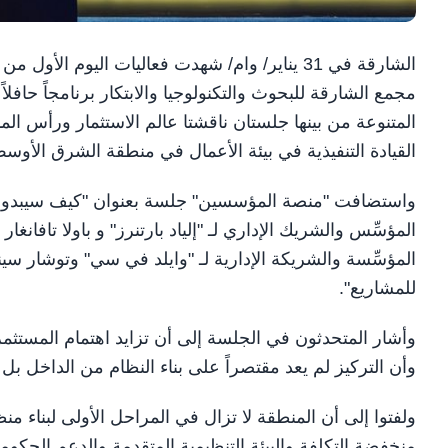
مجمع الشارقة للبحوث والتكنولوجيا والابتكار برنامجاً حافل
المتنوعة من بينها جلستان ناقشتا عالم الاستثمار ورأس ال
القيادة التنفيذية في بيئة الأعمال في منطقة الشرق الأوس
واستضافت "منصة المؤسسين" جلسة بعنوان "كيف سيبدو ا
المؤسِّس والشريك الإداري لـ "إلياد بارتنرز" و باولا تافانغار
المؤسِّسة والشريكة الإدارية لـ "وايلد في سي" وتوشار سي
للمشاريع".
وأشار المتحدثون في الجلسة إلى أن تزايد اهتمام المستثمري
وأن التركيز لم يعد مقتصراً على بناء النظام من الداخل ب
ولفتوا إلى أن المنطقة لا تزال في المراحل الأولى لبناء 
منخفضة التكلفة والبيئة التنظيمية المتقدمة والدعم الحكو