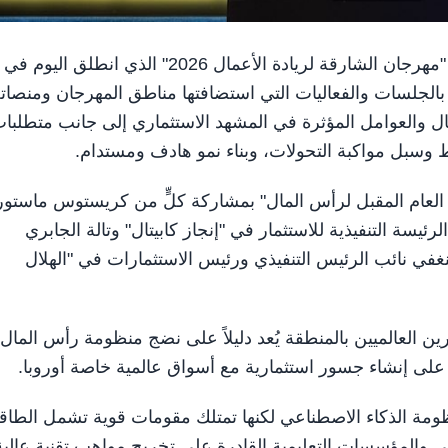
الشارقة في 31 يناير/ وام/ شهدت فعاليات اليوم الأول من "مهرجان الشارقة لريادة الأعمال 2026" الذي انطلق اليوم في
اً بالجلسات والفعاليات التي استضافتها مناطق المهرجان ومنصات
مال والعوامل المؤثرة في المشهد الاستثماري إلى جانب متطلبا
ط وسبل مواكبة التحولات، وبناء نمو هادف ومستدام.
لعام المقبل لرأس المال" بمشاركة كلٍّ من كريستوس ماستو
 الرئيسة التنفيذية للاستثمار في "إنجاز كابيتال" وتالة الجابري
نغفي نائب الرئيس التنفيذي ورئيس الاستثمارات في "الهلال
ن العالميين بالمنطقة يُعد دليلاً على نضج منظومة رأس المال 
ل على إنشاء جسور استثمارية مع أسواق عالمية خاصة أوروبا.
منظومة الذكاء الاصطناعي لكنها تمتلك مقومات قوية تشمل الطاق
مي والمؤسسات التعليمية القادرة على تخريج مواهب تقنية عالية