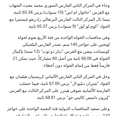
وجاء في المركز الثاني الفارس السوري محمد مغيث الشهاب
مع الفرس "جاغوار ام اس" (10 سنوات) بزمن 65.34 ثانية،
بينما نال المركز الثالث الفارس البرتغالي رادريغو غيستيرا مع
الجواد "كوم لو كور" (9 سنوات) بزمن 65.37 ثانية.
وفي منافسات الجولة الواحدة من فئة الأربع نجوم لجولة
لونجين على حواجز 145 سم، تصدر الفارس البلجيكي
كونستانت بيشن مع الفرس "دياز دو ثوت" (12 سنة) بإكمال
الجولة في 66.06 ثانية من أصل 60 مشاركاً، حيث تمكن 21
فارساً فقط من إتمام الجولة دون أخطاء.
وحل في المركز الثاني الفارس الألماني كريستيان هيلمان مع
الجواد "شيران دبليو ال" بزمن 67.00 ثانية، فيما حصلت
الفارسة الألمانية صوفي هينرز على المركز الثالث مع الفرس
"إيرون داميس كاليني جو" بزمن 68.81 ثانية.
وعلى صعيد المنافسات الدولية فئة النجمة الواحدة على حواجز
110 سم، برعاية هيئة الإنماء التجاري والسياحي بالشارقة،