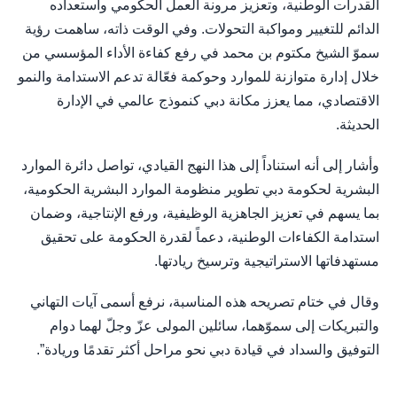
القدرات الوطنية، وتعزيز مرونة العمل الحكومي واستعداده
الدائم للتغيير ومواكبة التحولات. وفي الوقت ذاته، ساهمت رؤية
سموّ الشيخ مكتوم بن محمد في رفع كفاءة الأداء المؤسسي من
خلال إدارة متوازنة للموارد وحوكمة فعّالة تدعم الاستدامة والنمو
الاقتصادي، مما يعزز مكانة دبي كنموذج عالمي في الإدارة
الحديثة.
وأشار إلى أنه استناداً إلى هذا النهج القيادي، تواصل دائرة الموارد
البشرية لحكومة دبي تطوير منظومة الموارد البشرية الحكومية،
بما يسهم في تعزيز الجاهزية الوظيفية، ورفع الإنتاجية، وضمان
استدامة الكفاءات الوطنية، دعماً لقدرة الحكومة على تحقيق
مستهدفاتها الاستراتيجية وترسيخ ريادتها.
وقال في ختام تصريحه هذه المناسبة، نرفع أسمى آيات التهاني
والتبريكات إلى سموّهما، سائلين المولى عزّ وجلّ لهما دوام
التوفيق والسداد في قيادة دبي نحو مراحل أكثر تقدمًا وريادة”.