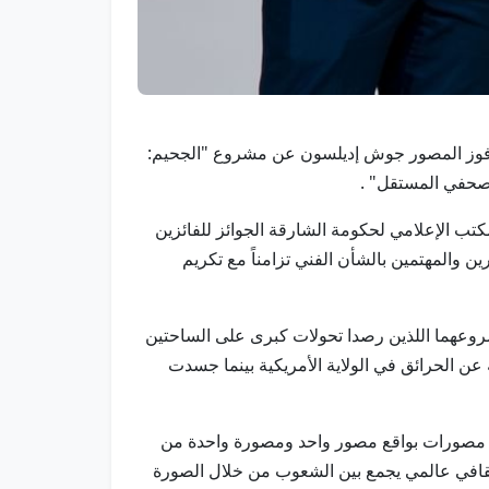
 في الأول من فبراير / وام / أعلنت لجنة تحكيم النسخة العاشرة من المهرجان الدولي للتصوير "اكسبوجر 2026" فوز المصور جوش إديلسون عن مشروع "الجحيم:
لصحفي المستقل" .
 الإعلامي لحكومة الشارقة الجوائز للفائزين
والمهتمين بالشأن الفني تزامناً مع تكريم
مشروعهما اللذين رصدا تحولات كبرى على الساحتين
ة عن الحرائق في الولاية الأمريكية بينما جسدت
كرمت سعادة علياء بوغانم السويدي مدير المكتب الإعلامي لحكومة الشارقة ضمن برنامج "عدسة العالم" 6 مصورين و6 مصورات بواقع مصور واحد ومصورة واحدة من
ر ثقافي عالمي يجمع بين الشعوب من خلال الصورة