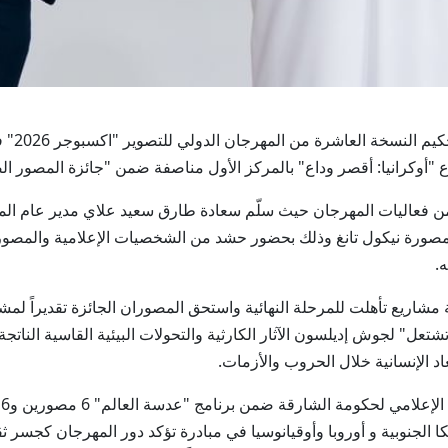
الشارقة
 "أوكرانيا: أقصر وداع" بالمركز الأول مناصفة ضمن "جائزة المصور ا
فعاليات المهرجان حيث سلّم سعادة طارق سعيد علاي مدير عام المكتب
مصورة نيكول تانغ وذلك بحضور حشد من الشخصيات الإعلامية والمصورين 
.
ة مشاريع تأهلت للمرحلة النهائية واستحق المصوران الجائزة تقديراً ل
تشتعل" لجوش إديلسون الآثار الكارثية والتحولات البيئية القاسية الناتج
اد الإنسانية خلال الحروب والأزمات.
و
يكا الجنوبية و أوروبا وأوقيانوسيا في مبادرة تؤكد دور المهرجان كجس