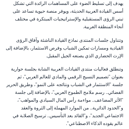
يهدف إلى تسليط الضوء على المساهمات الرائدة التي تشكل
أسس القيادة العربية الحديثة، ويوفر منصة حيوية تساعد على
تبني الرؤى المستقبلية والإستراتيجيات المبتكرة في مختلف
أنحاء المنطقة العربية.
وتتناول جلسات المنتدى نماذج القيادة الناشئة وآفاق الرؤى
القيادية ومسارات تمكين الشباب وفرص الاستثمار، بالإضافة إلى
الإرث الحضاري الذي يصنعه الجيل المقبل.
وتنطلق فعاليات منتدى القيادات العربية الشابة بجلسة حوارية
بعنوان "تصميم النسيج الرقمي والمادي للعالم العربي"، ثم
جلسة "الاستثمار في الشباب ونتائجه على النمو"، وطريق الحرير
الفضائي.. رسم ملامح الطموح العربي"، بالإضافة إلى جلسة
"الأثر المضاعف.. مواءمة رأس المال السيادي والمواهب"،
و"الحدود الدائرية.. من الموارد المهملة إلى الثروة والعقد
الاجتماعي الجديد"، و"القائد بعد التأسيس.. ترسيخ الصلابة في
عالم يقوده الذكاء الاصطناعي".