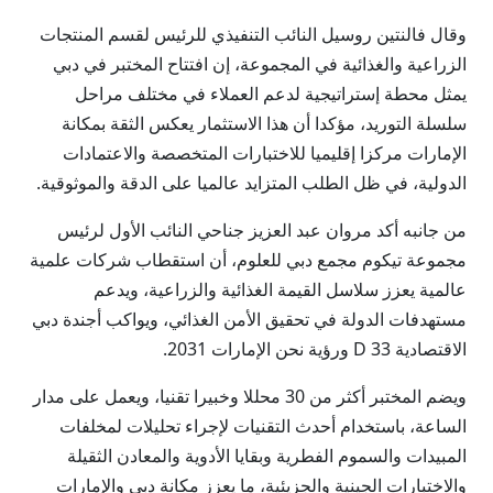
وقال فالنتين روسيل النائب التنفيذي للرئيس لقسم المنتجات
الزراعية والغذائية في المجموعة، إن افتتاح المختبر في دبي
يمثل محطة إستراتيجية لدعم العملاء في مختلف مراحل
سلسلة التوريد، مؤكدا أن هذا الاستثمار يعكس الثقة بمكانة
الإمارات مركزا إقليميا للاختبارات المتخصصة والاعتمادات
الدولية، في ظل الطلب المتزايد عالميا على الدقة والموثوقية.
من جانبه أكد مروان عبد العزيز جناحي النائب الأول لرئيس
مجموعة تيكوم مجمع دبي للعلوم، أن استقطاب شركات علمية
عالمية يعزز سلاسل القيمة الغذائية والزراعية، ويدعم
مستهدفات الدولة في تحقيق الأمن الغذائي، ويواكب أجندة دبي
الاقتصادية D 33 ورؤية نحن الإمارات 2031.
ويضم المختبر أكثر من 30 محللا وخبيرا تقنيا، ويعمل على مدار
الساعة، باستخدام أحدث التقنيات لإجراء تحليلات لمخلفات
المبيدات والسموم الفطرية وبقايا الأدوية والمعادن الثقيلة
والاختبارات الجينية والجزيئية، ما يعزز مكانة دبي والإمارات