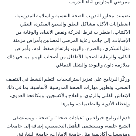
ممرضي المدارس أثناء التدريب.
تضمنت محاور التدريب الصحة النفسية والسلامة المدرسية،
اضطرابات الأكل، مشاكل النطق والسمع المبكرة، التنمّر،
الاكتئاب، اضطراب فرط الحركة ونقص الانتباه، والوقاية من
الإصابات، إلى جانب رعاية المرضى المصابين بأمراض مزمنة
مثل السكري، والصرع، والربو، وارتفاع ضغط الدم، وأمراض
الكلى، والرعاية الصحية للأطفال من أصحاب الهمم، بما في ذلك
متلازمة داون والتوحد والشلل الدماغي.
وركّز البرنامج على تعزيز استراتيجيات التعلم النشط في التثقيف
الصحي، وتطوير مهارات الصحة المدرسية الأساسية، بما في ذلك
الإنعاش القلبي والرئوي، والعلاج بالأكسجين، ومكافحة العدوى،
وإعطاء الأدوية والتطعيمات، وغيرها.
قدم البرنامج خبراء من "عيادات صحة"، و"صحة"، ومستشفى
الشيخ خليفة، ومستشفى التأهيل التخصصي، إضافة إلى جامعات
ومؤسسات أكاديمية مثل جامعة الإمارات، جامعة الشارقة،