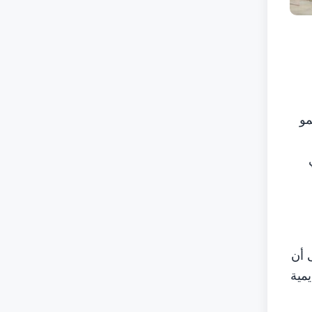
مو
 أن
يمية