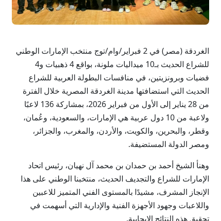
الغردقة (مصر) في 2 فبراير/وام/توج منتخب الإمارات الوطني
للشراع الحديث بـ10 ميداليات ملونة، بواقع 4 ذهبيات و4
فضيات وبرونزيتين، في منافسات البطولة العربية للشراع
الحديث التي استضافتها مدينة الغردقة المصرية خلال الفترة
من 28 يناير إلى الأول من فبراير 2026، بمشاركة 136 لاعبًا
ولاعبة من 10 دول عربية هي الإمارات، والسعودية، وعُمان،
وقطر، والبحرين، والكويت، والأردن، والمغرب، والجزائر،
ومصر الدولة المستضيفة.
وهنأ الشيخ أحمد بن حمدان بن محمد آل نهيان، رئيس اتحاد
الإمارات للشراع والتجديف الحديث، منتخبنا الوطني على هذا
الإنجاز المشرف، مشيدًا بالمستوى الفني المتميز للاعبين
واللاعبات وجهود الأجهزة الفنية والإدارية التي أسهمت في
تحقيق هذه النتائج الإيجابية.