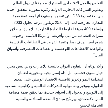
التعاون والعمل الاقتصادي المشترك مع مختلف دول العالم
وتطوير الشراكات التجارية الدولية ركيزة محورية لتحقيق أجندة
دبي الاقتصادية D33 التي تتضمن مستهدفاتها مضاعفة قيمة
التجارة الخارجية لدبي إلى 25.6 تريليون درهم بحلول 2033،
وإضافة 400 مدينة لخارطة التجارة الخارجية للإمارة، وإطلاق
ممرات اقتصادية بين دبي وأفريقيا، وأمريكا اللاتينية، وجنوب
شرق آسيا، بهدف ربط وتنمية الفرص في القطاعات الرئيسية
والواعدة كالقطاعات اللوجستية والقطاعات المصرفية وأسواق
المال".
وأكد لوتاه أن التعاون الدولي بالنسبة للإمارات ودبي ليس مجرد
خيار تنموي فحسب، بل أداة إستراتيجية ومحورية لضمان
استدامة النمو وتعزيز تنافسية الاقتصاد الوطني على المدى
الطويل، وتوفير بيئة مواتية للشركات العالمية والإقليمية الساعية
إلى التوسع والدخول إلى أسواق جديدة، بما يحقق قيمة مضافة
للنمو الاقتصادي، ويرسّخ مبادئ المنفعة المتبادلة والتنمية
الشاملة للجميع.