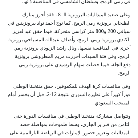
في رمي الرمح، وسلطان الشامسي في المنافسة ذاتها.
وعلى صعيد الميداليات البرونزية الـ 8 ، فقد أحرز مبارك
الظنحاني برونزية رمي الرمح، كما توج أحمد نواد ببرونزيتين في
سباقي 200 و800 متر كراسي متحركة، فيما حقق عبدالعزيز
الكندي برونزية رمي الرمح، وأضاف عبدالله المسباحي برونزية
أخرى في المنافسة نفسها، ونال راشد الزيودي برونزية رمي
الرمح، وفي فئة السيدات أحرزت مريم المطروشي برونزية
دفع الجلة، فيما حصلت سهام الرشيدي على برونزية رمي
الرمح.
وفي منافسات كرة الهدف للمكفوفين، حقق منتخبنا الوطني
فوزاً كبيراً على نظيره السوري بنتيجة 12-2، قبل أن يخسر أمام
المنتخب السعودي.
وتتواصل مشاركة منتخبنا الوطني في منافسات الدورة حتى
الثامن من فبراير الجاري، وسط طموحات بمواصلة حصد
الميداليات وتعزيز حضور الإمارات في الرياضة البارالمبية على