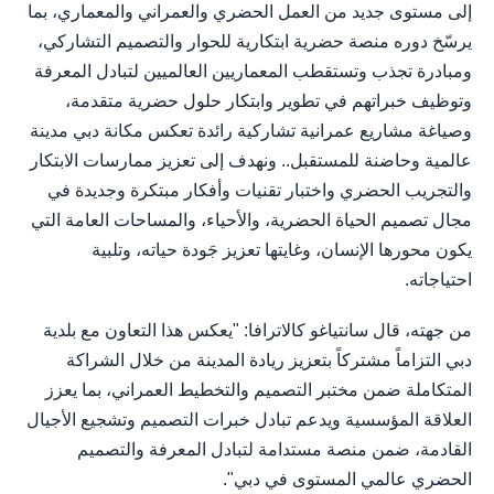
إلى مستوى جديد من العمل الحضري والعمراني والمعماري، بما
يرسّخ دوره منصة حضرية ابتكارية للحوار والتصميم التشاركي،
ومبادرة تجذب وتستقطب المعماريين العالميين لتبادل المعرفة
وتوظيف خبراتهم في تطوير وابتكار حلول حضرية متقدمة،
وصياغة مشاريع عمرانية تشاركية رائدة تعكس مكانة دبي مدينة
عالمية وحاضنة للمستقبل.. ونهدف إلى تعزيز ممارسات الابتكار
والتجريب الحضري واختبار تقنيات وأفكار مبتكرة وجديدة في
مجال تصميم الحياة الحضرية، والأحياء، والمساحات العامة التي
يكون محورها الإنسان، وغايتها تعزيز جَودة حياته، وتلبية
احتياجاته.
من جهته، قال سانتياغو كالاترافا: "يعكس هذا التعاون مع بلدية
دبي التزاماً مشتركاً بتعزيز ريادة المدينة من خلال الشراكة
المتكاملة ضمن مختبر التصميم والتخطيط العمراني، بما يعزز
العلاقة المؤسسية ويدعم تبادل خبرات التصميم وتشجيع الأجيال
القادمة، ضمن منصة مستدامة لتبادل المعرفة والتصميم
الحضري عالمي المستوى في دبي".