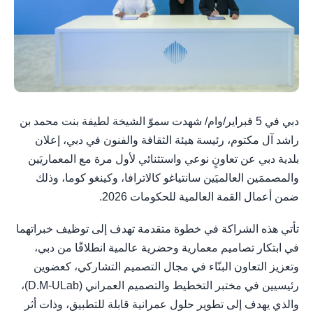
دبي في 5 فبراير/وام/ شهدت سموّ الشيخة لطيفة بنت محمد بن
راشد آل مكتوم، رئيسة هيئة الثقافة والفنون في دبي، إعلان
بلدية دبي عن تعاونٍ نوعي واستثنائي لأول مرة مع المعماريَين
والمصممَين العالميَين سانتياغو كالاترافا، وكينغو كوما، وذلك
ضمن أعمال القمة العالمية للحكومات 2026.
تأتي هذه الشراكة في خطوة متقدمة تهدف إلى توظيف خبراتهما
في ابتكار تصاميم معمارية وحضرية عالمية انطلاقًا من دبي،
وتعزيز التعاون البنّاء في مجال التصميم التشاركي، كعضوين
رئيسيين في مختبر التخطيط والتصميم العمراني (D.M-ULab)،
والذي يهدف إلى تطوير حلول عمرانية قابلة للتطبيق، وذات أثر