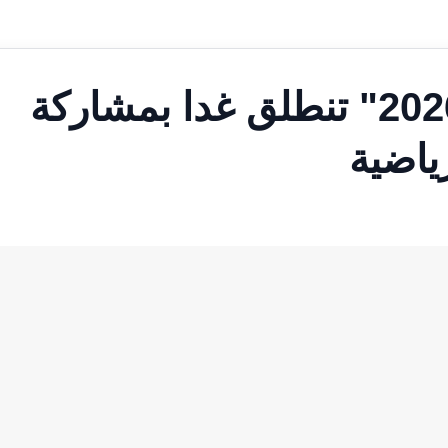
ألعاب الماسترز"أبوظبي 2026" تنطلق غدا بمشاركة