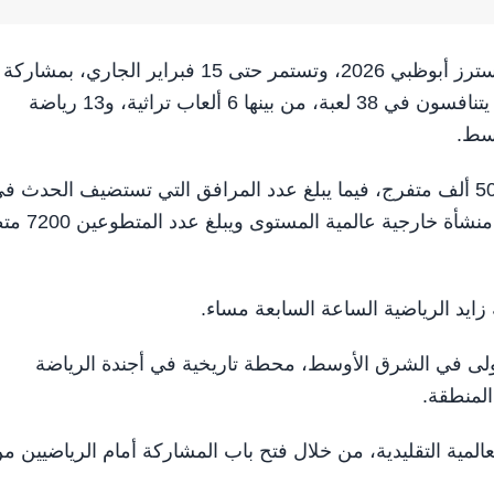
أبوظبي في 5 فبراير/ وام/ تنطلق غدا منافسات ألعاب الماسترز أبوظبي 2026، وتستمر حتى 15 فبراير الجا
أكثر من 140 جنسية، يتنافسون في 38 لعبة، من بينها 6 ألعاب تراثية، و13 رياضة
وسط.
وتوقعت اللجنة المنظمة للحدث العالمي حضور أكثر من 500 ألف متفرج، فيما يبلغ عدد المرافق التي تستضيف الحدث 
كل من أبوظبي، والعين، والظفرة، 18 منشأة داخلية، و
زايد الرياضية الساعة السابعة مساء.
رز المفتوحة أبوظبي 2026 بنسختها الأولى في الشرق الأوسط، محطة تاريخية في أجندة الرياضة
 المنطقة.
المية التقليدية، من خلال فتح باب المشاركة أمام الرياضيين م