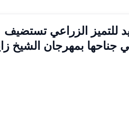
د للتميز الزراعي تستضيف
جناحها بمهرجان الشيخ زاي