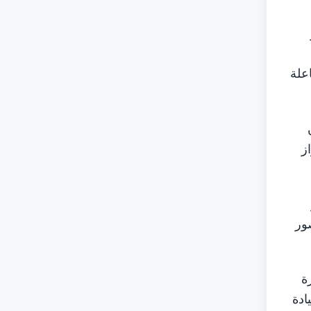
علة
ز
ور
ة
ادة