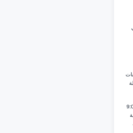
قات
ة
اري، حيث تستقبل المشاركين والزوار يومياً من الساعة 5:00 مساء حتى 9:00
ة