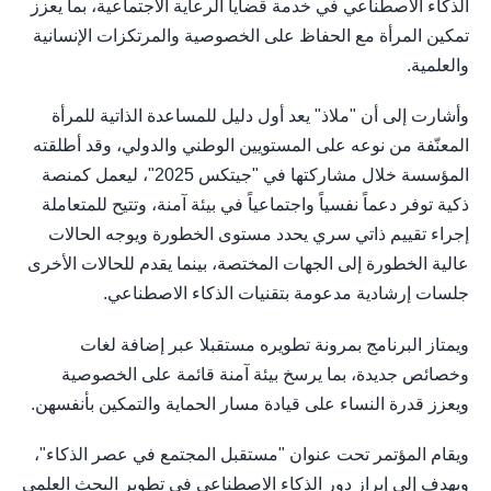
الذكاء الاصطناعي في خدمة قضايا الرعاية الاجتماعية، بما يعزز
تمكين المرأة مع الحفاظ على الخصوصية والمرتكزات الإنسانية
والعلمية.
وأشارت إلى أن "ملاذ" يعد أول دليل للمساعدة الذاتية للمرأة
المعنّفة من نوعه على المستويين الوطني والدولي، وقد أطلقته
المؤسسة خلال مشاركتها في "جيتكس 2025"، ليعمل كمنصة
ذكية توفر دعماً نفسياً واجتماعياً في بيئة آمنة، وتتيح للمتعاملة
إجراء تقييم ذاتي سري يحدد مستوى الخطورة ويوجه الحالات
عالية الخطورة إلى الجهات المختصة، بينما يقدم للحالات الأخرى
جلسات إرشادية مدعومة بتقنيات الذكاء الاصطناعي.
ويمتاز البرنامج بمرونة تطويره مستقبلا عبر إضافة لغات
وخصائص جديدة، بما يرسخ بيئة آمنة قائمة على الخصوصية
ويعزز قدرة النساء على قيادة مسار الحماية والتمكين بأنفسهن.
ويقام المؤتمر تحت عنوان "مستقبل المجتمع في عصر الذكاء"،
ويهدف إلى إبراز دور الذكاء الاصطناعي في تطوير البحث العلمي