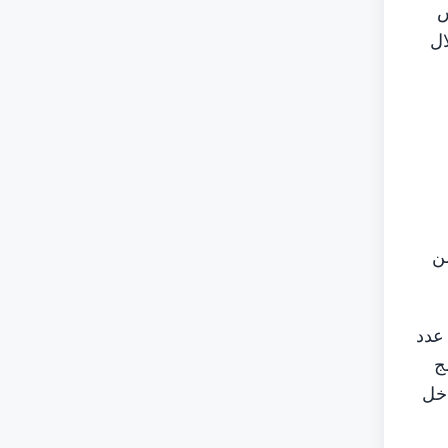
س
ال
من
 عدد
ج
اخل