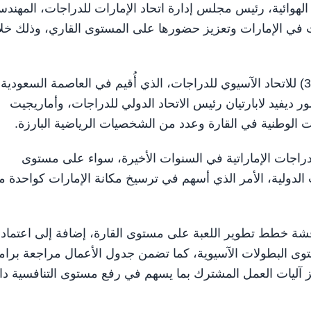
للدراجات الهوائية، رئيس مجلس إدارة اتحاد الإمارات للدراجات، المهند
ت في الإمارات وتعزيز حضورها على المستوى القاري، وذلك خل
وجاء التكريم أمس، خلال اجتماع الجمعية العمومية رقم (33) للاتحاد الآسيوي للدراجات، الذي أُقيم في العاصمة السعودية
ديفيد لابارتيان رئيس الاتحاد الدولي للدراجات، وأماريجيت
ت الوطنية في القارة وعدد من الشخصيات الرياضية البارزة.
الدراجات الإماراتية في السنوات الأخيرة، سواء على مستوى
 الدولية، الأمر الذي أسهم في ترسيخ مكانة الإمارات كواحدة 
اقشة خطط تطوير اللعبة على مستوى القارة، إضافة إلى اعتماد
وى البطولات الآسيوية، كما تضمن جدول الأعمال مراجعة برام
زيز آليات العمل المشترك بما يسهم في رفع مستوى التنافسية د