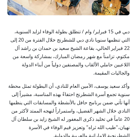
دبي في 15 فبراير/ وام / تنطلق بطولة الوفاء لزايد السنوية،
التي تنظمها سنويا نادي دبي للشطرنج خلال الفترة من 20 إلى
22 فبراير الحالي، بقاعة الشيخ سعيد بن حمدان بن راشد آل
مكتوم، تزامناً مع شهر رمضان المبارك، بمشاركة واسعة من
اللاعبين حاملي الألقاب والمصنفين دولياً من أبناء الدولة
والجاليات المقيمة.
وأكد سعيد يوسف، الأمين العام للنادي، أن البطولة تمثل محطة
سنوية تجمع أسرة الشطرنج احتفاءً بهذه المناسبة، مشيراً إلى
أنها تأتي ضمن برنامج حافل بالأنشطة والمسابقات التي ينظمها
النادي خلال الشهر الفضيل، واستمراراً لنهجه الممتد لأكثر من
20 عاماً في تخليد ذكرى المغفور له الشيخ زايد بن سلطان آل
نهيان،"طيب الله ثراه" وتعزيز قيم الوفاء في الأسرة
الشطرنجية الإماراتية والعربية والدولية.