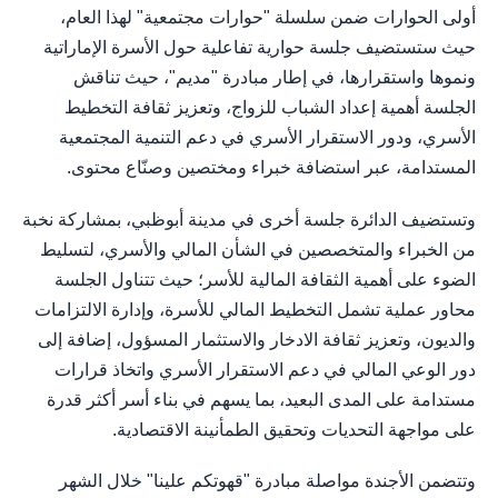
أولى الحوارات ضمن سلسلة "حوارات مجتمعية" لهذا العام،
حيث ستستضيف جلسة حوارية تفاعلية حول الأسرة الإماراتية
ونموها واستقرارها، في إطار مبادرة "مديم"، حيث تناقش
الجلسة أهمية إعداد الشباب للزواج، وتعزيز ثقافة التخطيط
الأسري، ودور الاستقرار الأسري في دعم التنمية المجتمعية
المستدامة، عبر استضافة خبراء ومختصين وصنّاع محتوى.
وتستضيف الدائرة جلسة أخرى في مدينة أبوظبي، بمشاركة نخبة
من الخبراء والمتخصصين في الشأن المالي والأسري، لتسليط
الضوء على أهمية الثقافة المالية للأسر؛ حيث تتناول الجلسة
محاور عملية تشمل التخطيط المالي للأسرة، وإدارة الالتزامات
والديون، وتعزيز ثقافة الادخار والاستثمار المسؤول، إضافة إلى
دور الوعي المالي في دعم الاستقرار الأسري واتخاذ قرارات
مستدامة على المدى البعيد، بما يسهم في بناء أسر أكثر قدرة
على مواجهة التحديات وتحقيق الطمأنينة الاقتصادية.
وتتضمن الأجندة مواصلة مبادرة "قهوتكم علينا" خلال الشهر