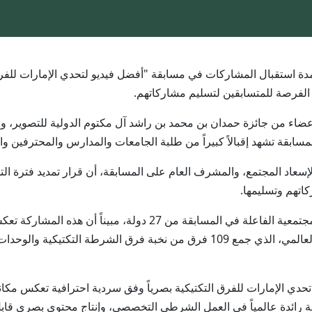
ة الفرصة للمتسابقين لتسليم مشاركاتهم.
اء من جائزة حمدان بن محمد بن راشد آل مكتوم الدولية للتصوير، ولج
المسابقة تشهد إقبالاً كبيراً من طلبة الجامعات والمدارس والمحترفين 
إسعاد المجتمع، والمشرف العام على المسابقة، أن قرار تمديد فترة التسج
كاتهم وتسليمها.
وأشاد العميد المنصوري بالحرص على المشاركة المجتمعية الفاعلة في ال
إلى توثيق منافسات تحدي الإمارات للفرق التكتيكية بصرياً وفق سردية احترافية تعكس 
 رائدة عالمياً في العمل الشرطي التخصصي، وإنتاج محتوى بصري قابل 