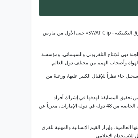
دبي في 18 فبراير/ وام / أعلنت شرطة دبي تمديد مدة استقبال المشاركات في مسابقة "أفضل فيديو لتحدي الإمارات للفرق التكتيكية - SWAT Clip» حتى الأول من مارس
نة دبي للإنتاج التلفزيوني والسينمائي، ومؤسسة
والهواة وأصحاب الهمم من مختلف دول العالم.
يل جاء نظراً للإقبال الكبير عليها، ورغبةً من
مسابقة من 27 دولة، مبيناً أن هذه المشاركة تعكس تحقيق المسابقة لهدفها في إشراك أفراد
المجتمع في حدث تحدي الإمارات للفرق التكتيكية العالمي، الذي جمع 109 فرق من نخبة فرق الشرطة التكتيكية والوحدات الخاصة من 48 دولة في دولة الإمارات، معرباً عن
مكانتها العالمية، وإبراز القيم الإنسانية والمهنية للفرق
للاستخدام الإعلامي.