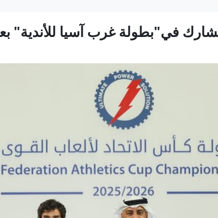
يشارك في"بطولة غرب آسيا للأندية" بع