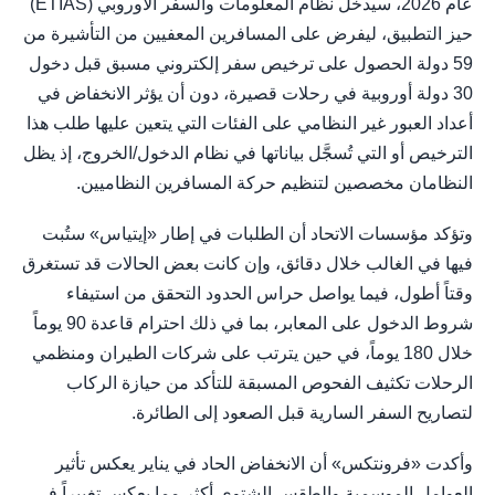
عام 2026، سيدخل نظام المعلومات والسفر الأوروبي (ETIAS)
حيز التطبيق، ليفرض على المسافرين المعفيين من التأشيرة من
59 دولة الحصول على ترخيص سفر إلكتروني مسبق قبل دخول
30 دولة أوروبية في رحلات قصيرة، دون أن يؤثر الانخفاض في
أعداد العبور غير النظامي على الفئات التي يتعين عليها طلب هذا
الترخيص أو التي تُسجَّل بياناتها في نظام الدخول/الخروج، إذ يظل
النظامان مخصصين لتنظيم حركة المسافرين النظاميين.
وتؤكد مؤسسات الاتحاد أن الطلبات في إطار «إيتياس» ستُبت
فيها في الغالب خلال دقائق، وإن كانت بعض الحالات قد تستغرق
وقتاً أطول، فيما يواصل حراس الحدود التحقق من استيفاء
شروط الدخول على المعابر، بما في ذلك احترام قاعدة 90 يوماً
خلال 180 يوماً، في حين يترتب على شركات الطيران ومنظمي
الرحلات تكثيف الفحوص المسبقة للتأكد من حيازة الركاب
لتصاريح السفر السارية قبل الصعود إلى الطائرة.
وأكدت «فرونتكس» أن الانخفاض الحاد في يناير يعكس تأثير
العوامل الموسمية والطقس الشتوي أكثر مما يعكس تغييراً في