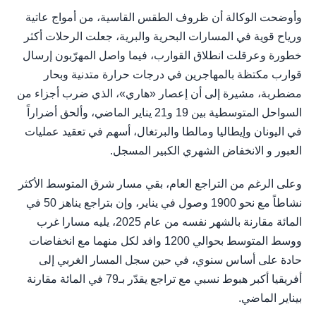
وأوضحت الوكالة أن ظروف الطقس القاسية، من أمواج عاتية
ورياح قوية في المسارات البحرية والبرية، جعلت الرحلات أكثر
خطورة وعرقلت انطلاق القوارب، فيما واصل المهرّبون إرسال
قوارب مكتظة بالمهاجرين في درجات حرارة متدنية وبحار
مضطربة، مشيرة إلى أن إعصار «هاري»، الذي ضرب أجزاء من
السواحل المتوسطية بين 19 و21 يناير الماضي، وألحق أضراراً
في اليونان وإيطاليا ومالطا والبرتغال، أسهم في تعقيد عمليات
العبور و الانخفاض الشهري الكبير المسجل.
وعلى الرغم من التراجع العام، بقي مسار شرق المتوسط الأكثر
نشاطاً مع نحو 1900 وصول في يناير، وإن بتراجع يناهز 50 في
المائة مقارنة بالشهر نفسه من عام 2025، يليه مسارا غرب
ووسط المتوسط بحوالي 1200 وافد لكل منهما مع انخفاضات
حادة على أساس سنوي، في حين سجل المسار الغربي إلى
أفريقيا أكبر هبوط نسبي مع تراجع يقدّر بـ79 في المائة مقارنة
بيناير الماضي.