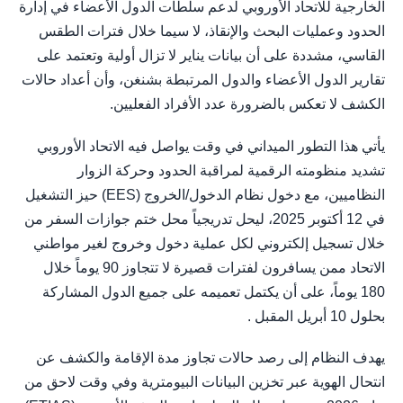
الخارجية للاتحاد الأوروبي لدعم سلطات الدول الأعضاء في إدارة
الحدود وعمليات البحث والإنقاذ، لا سيما خلال فترات الطقس
القاسي، مشددة على أن بيانات يناير لا تزال أولية وتعتمد على
تقارير الدول الأعضاء والدول المرتبطة بشنغن، وأن أعداد حالات
الكشف لا تعكس بالضرورة عدد الأفراد الفعليين.
يأتي هذا التطور الميداني في وقت يواصل فيه الاتحاد الأوروبي
تشديد منظومته الرقمية لمراقبة الحدود وحركة الزوار
النظاميين، مع دخول نظام الدخول/الخروج (EES) حيز التشغيل
في 12 أكتوبر 2025، ليحل تدريجياً محل ختم جوازات السفر من
خلال تسجيل إلكتروني لكل عملية دخول وخروج لغير مواطني
الاتحاد ممن يسافرون لفترات قصيرة لا تتجاوز 90 يوماً خلال
180 يوماً، على أن يكتمل تعميمه على جميع الدول المشاركة
بحلول 10 أبريل المقبل .
يهدف النظام إلى رصد حالات تجاوز مدة الإقامة والكشف عن
انتحال الهوية عبر تخزين البيانات البيومترية وفي وقت لاحق من