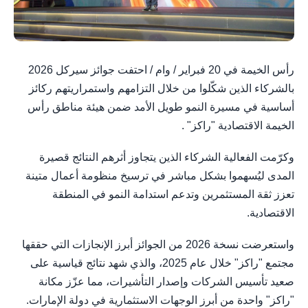
رأس الخيمة في 20 فبراير / وام / احتفت جوائز سيركل 2026
بالشركاء الذين شكّلوا من خلال التزامهم واستمراريتهم ركائز
أساسية في مسيرة النمو طويل الأمد ضمن هيئة مناطق رأس
الخيمة الاقتصادية "راكز" .
وكرّمت الفعالية الشركاء الذين يتجاوز أثرهم النتائج قصيرة
المدى ليُسهموا بشكل مباشر في ترسيخ منظومة أعمال متينة
تعزز ثقة المستثمرين وتدعم استدامة النمو في المنطقة
الاقتصادية.
واستعرضت نسخة 2026 من الجوائز أبرز الإنجازات التي حققها
مجتمع "راكز" خلال عام 2025، والذي شهد نتائج قياسية على
صعيد تأسيس الشركات وإصدار التأشيرات، مما عزّز مكانة
"راكز" واحدة من أبرز الوجهات الاستثمارية في دولة الإمارات.