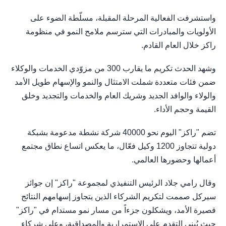
واستشرفت الفعالية المرحلة المقبلة، مسلّطة الضوء على
الأولويات والمبادرات التي سترسم ملامح النمو في منظومة
راكز خلال العام القادم.
وشهد الحدث تكريم ما يقارب 300 من مزوّدي الخدمات والوكلاء
ضمن فئات متعددة شملت الامتثال والنمو والإسهام طويل الأمد
والولاء والوافد الجديد وشريك العام والخدمات والتجديد وخلق
القيمة وحجم الأداء.
تضم "راكز" اليوم نحو 40000 شركة نشطة مدعومة بشبكة
دولية تتجاوز 1200 وكيل فعّال، ما يعكس اتساع نطاق مجتمع
أعمالها وحضورها العالمي.
وقال رامي جلاد الرئيس التنفيذي لمجموعة "راكز" إن جوائز
سيركل صممت لتكريم الشركاء الذين يتجاوز إسهامهم النتائج
قصيرة الأمد، ويشكلون جزءاً من مسار نمو مستدام في "راكز"
حيث يُبنى التقدم على الاستمرارية والمصداقية، وعلى شركاء