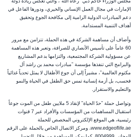
مجلس الوزراء حاكم دبي "رعاه الله"، والتي تعكس ريادة دولة
الإمارات في مجال العمل الإنساني والخيري، ودورها الفاعل في
دعم المبادرات الدولية الرامية إلى مكافحة الجوع وتحقيق
أهداف التنمية المستدامة.
وأضاف أن مساهمة الشركة في هذه الحملة، تتزامن مع مرور
60 عاماً على تأسيس الأنصاري للصرافة، وتعبر هذه المساهمة
عن مسؤولية الشركة المجتمعية، والتزامها بدعم المشاريع
والبرامج التي تنفذها مؤسسة "مبادرات محمد بن راشد آل
مكتوم العالمية"، مشيراً إلى أن جوع الأطفال لا يمثل تحدياً غذائياً
فحسب، بل أزمة إنسانية تمس حق الطفل في الحياة والنمو
والتعليم والاستقرار.
وتواصل حملة "حدّ الحياة" لإنقاذ 5 ملايين طفل من الموت جوعاً
استقبال المساهمات من المؤسسات والأفراد عبر 7 قنوات
رئيسية، هي الموقع الإلكتروني المخصص للحملة
www.edgeoflife.ae، ومركز الاتصال الخاص بالحملة على الرقم
المجاني 8004999، كما يمكن المساهمة من خلال التحويل