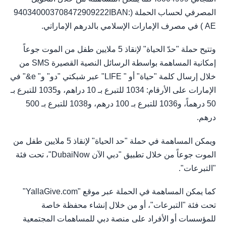
المصرفي لحساب الحملة (940340003708472909222IBAN:
AE ) في مصرف الإمارات الإسلامي بالدرهم الإماراتي.
وتتيح حملة "حدّ الحياة" لإنقاذ 5 ملايين طفل من الموت جوعاً
إمكانية المساهمة بواسطة الرسائل النصية القصيرة SMS من
خلال إرسال كلمة "حياة" أو " LIFE" عبر شبكتي "دو" و" e&" في
الإمارات على الأرقام: 1034 للتبرع بـ 10 دراهم، و1035 للتبرع بـ
50 درهماً، و1036 للتبرع بـ 100 درهم، و1038 للتبرع بـ 500
درهم.
ويمكن المساهمة في حملة "حد الحياة" لإنقاذ 5 ملايين طفل من
الموت جوعاً من خلال تطبيق "دبي الآن DubaiNow"، تحت فئة
"التبرعات".
كما يمكن المساهمة في الحملة عبر موقع "YallaGive.com"
تحت فئة "التبرعات"، أو من خلال إنشاء محفظة خاصة
للمؤسسات أو الأفراد على منصة دبي للمساهمات المجتمعية