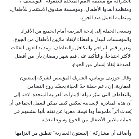
بالشراكة مع منظمة الأمم المتحدة للطفولة "اليونيسف"،
ومنظمة أنقذوا الأطفال، ومؤسسة صندوق الاستثمار للأطفال،
ومنظمة العمل ضد الجوع.
وتسعى الحملة إلى إتاحة الفرصة أمام الجميع من الأفراد
والمؤسسات للبذل والعطاء لإنقاذ ملايين الأطفال من الجوع،
وتعزيز قيم التراحم والتكافل والتعاطف، ومد يد العون للفئات
الأكثر احتياجاً، والتأكيد على قيم شهر رمضان بأن من أفضل
الصدقة إنقاذ إنسان من الجوع.
وقال جوزيف توماس، الشريك المؤسس لشركة إلينغتون
العقارية، إن دعم حملة حدّ الحياة يجسّد روح التضامن
والتعاطف التي تميّز دولة الإمارات العربية المتحدة، لافتا إلى
أن هذه المبادرة الإنسانية تعكس كيف يمكن للعمل الجماعي أن
يُحدث أثراً ملموساً وذا قيمة، معربا عن ثقته بأنها ستسهم في
حماية ملايين الأطفال من الجوع وسوء التغذية.
وأضاف أن مشاركة " إلينغتون العقارية" تنطلق من التزامها