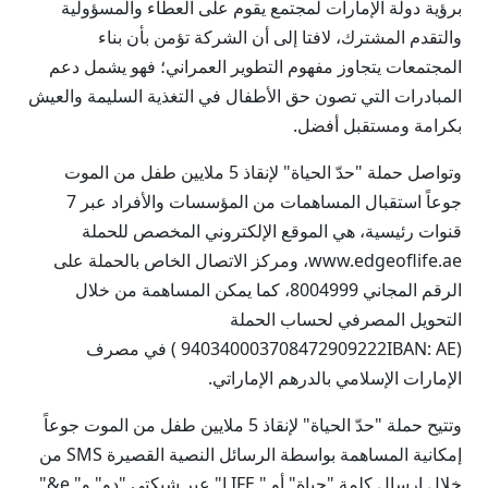
برؤية دولة الإمارات لمجتمع يقوم على العطاء والمسؤولية
والتقدم المشترك، لافتا إلى أن الشركة تؤمن بأن بناء
المجتمعات يتجاوز مفهوم التطوير العمراني؛ فهو يشمل دعم
المبادرات التي تصون حق الأطفال في التغذية السليمة والعيش
بكرامة ومستقبل أفضل.
وتواصل حملة "حدّ الحياة" لإنقاذ 5 ملايين طفل من الموت
جوعاً استقبال المساهمات من المؤسسات والأفراد عبر 7
قنوات رئيسية، هي الموقع الإلكتروني المخصص للحملة
www.edgeoflife.ae، ومركز الاتصال الخاص بالحملة على
الرقم المجاني 8004999، كما يمكن المساهمة من خلال
التحويل المصرفي لحساب الحملة
(940340003708472909222IBAN: AE ) في مصرف
الإمارات الإسلامي بالدرهم الإماراتي.
وتتيح حملة "حدّ الحياة" لإنقاذ 5 ملايين طفل من الموت جوعاً
إمكانية المساهمة بواسطة الرسائل النصية القصيرة SMS من
خلال إرسال كلمة "حياة" أو " LIFE" عبر شبكتي "دو" و" e&"