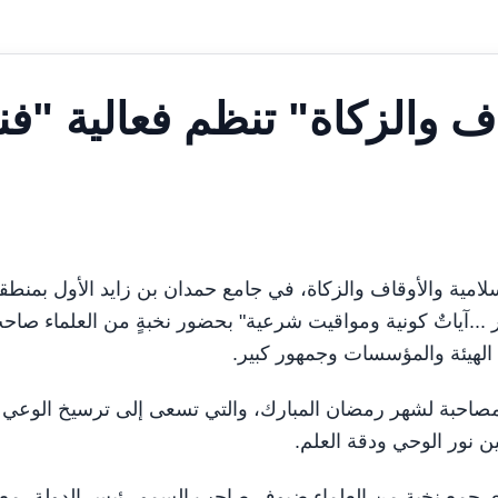
ف والزكاة" تنظم فعالية "فن
ؤون الإسلامية والأوقاف والزكاة، في جامع حمدان بن زايد الأول بمنطق
 ...آياتٌ كونية ومواقيت شرعية" بحضور نخبةٍ من العلماء صاح
الهيئة والمؤسسات وجمهور كبير.
ة المصاحبة لشهر رمضان المبارك، والتي تسعى إلى ترسيخ الوعي
 نور الوحي ودقة العلم.
ري جمع نخبة من العلماء ضيوف صاحب السمو رئيس الدولة، مع