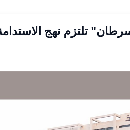
طان" تلتزم نهج الاستدامة