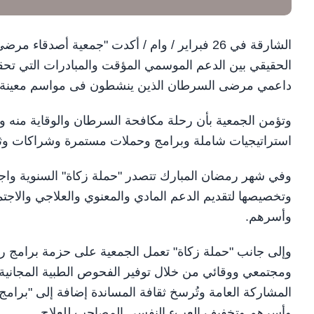
الشارقة في 26 فبراير / وام / أكدت "جمعية أصد
الحقيقي بين الدعم الموسمي المؤقت والمبادرات التي تحقق أ
داعمي مرضى السرطان الذين ينشطون فى مواسم معينة ف
وتؤمن الجمعية بأن رحلة مكافحة السرطان والوقاية منه 
استراتيجيات شاملة وبرامج وحملات مستمرة وشراكات وث
وفي شهر رمضان المبارك تتصدر "حملة زكاة" السنوية واج
وتخصيصها لتقديم الدعم المادي والمعنوي والعلاجي والا
وأسرهم.
وإلى جانب "حملة زكاة" تعمل الجمعية على حزمة برامج رئي
ومجتمعي ووقائي من خلال توفير الفحوص الطبية المجانية 
المشاركة العامة وتُرسخ ثقافة المساندة إضافة إلى "برا
وأسرهم وتخفيف العبء النفسي المصاحب للعلاج.