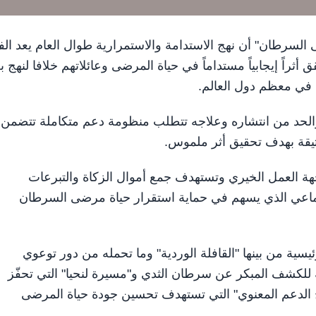
قاء مرضى السرطان" أن نهج الاستدامة والاستمرارية طوال العام يعد ال
ثراً إيجابياً مستداماً في حياة المرضى وعائلاتهم خلافا لنهج 
ي معظم دول العالم.
والحد من انتشاره وعلاجه تتطلب منظومة دعم متكاملة تتضمن
يقة بهدف تحقيق أثر ملموس.
هة العمل الخيري وتستهدف جمع أموال الزكاة والتبرعات
جتماعي الذي يسهم في حماية استقرار حياة مرضى السرطان
سية من بينها "القافلة الوردية" وما تحمله من دور توعوي
للكشف المبكر عن سرطان الثدي و"مسيرة لنحيا" التي تحفّز
مج الدعم المعنوي" التي تستهدف تحسين جودة حياة المرضى