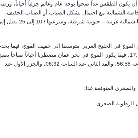
للأرصاد أن يكون الطقس غداً صحواً بوجه عام وغائم جزئياً أحياناً، ورط
 خاصة الشمالية مع احتمال تشكل الضباب أو الضباب الخفيف،
والرياح خفيفة إلى معتدلة السرعة، ونشطة أحياناً، وحركتها شمالية غربية – جنوبية شرقية، وسرعتها / 10 إل
 الموج في الخليج العربي متوسطا إلى خفيف الموج، فيما يحد
المد الأول عند الساعة 12:08، والجزرالأول عند الساعة01 :17، فيما يكون الموج في بحر عمان مضطربا أحياناً صباحاً يص
متوسطا إلى خفيف الموج، فيما يحدث المد الأول عند الساعه 56:58، والمد الثاني عند الساعة 06:32، والجزر الأول عند
والصغرى المتوقعة غدا:
ى الرطوبة الصغرى