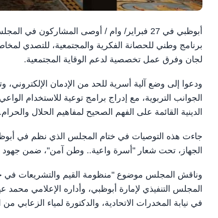
أبوظبي في 27 فبراير/ وام / أوصى المشاركون في
برنامج وطني للحصانة الفكرية والمجتمعية، للتصدي لمخاط
لجان وفرق عمل تخصصية لدعم الوقاية المجتمعية.
ودعوا إلى وضع آلية أسرية للحد من الإدمان الإلكتروني، وتن
الجوانب التربوية، مع إدراج برامج توعية للاستخدام الواعي
الدينية القائمة على الفهم الصحيح لمفاهيم الحلال والحرام.
جاءت هذه التوصيات في ختام المجلس الذي نظم في أبوظبي
الجهاز، تحت شعار "أسرة واعية.. وطن آمن"، ضمن جهود ا
وناقش المجلس موضوع "منظومة القيم والتشريعات في حماية
المجلس التنفيذي لإمارة أبوظبي، وأداره الإعلامي محمد عي
في نيابة المخدرات الاتحادية، والدكتورة لمياء الزعابي من