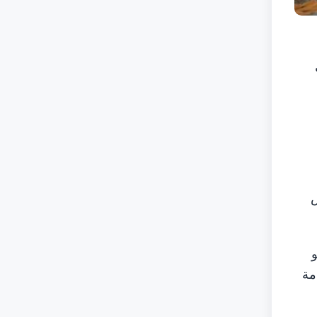
س
و
مة