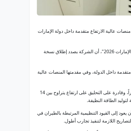
د المرزوقي، الرئيس التنفيذي لشركة "ميرا أيروسبيس" التابعة لـ "سبيس 42"، أن تصنيع منصات عالية الارتفاع متقدمة داخل دولة الإمارات
وكشف في تصريح لوكالة أنباء الإمارات "وام" على هامش اليوم الأول من فعاليات النسخة الخامسة من منصة "اصنع في الإمارات 2026"، أن الشركة بصدد إطلاق نسخة
 متقدمة داخل الدولة، وفي مقدمتها المنصات عالية
وأوضح أن "HAPS" عبارة عن طائرة بدون طيار عالية الارتفاع تعمل بالطاقة الشمسية، يبلغ عرض جناحها حالياً نحو 18 متراً، وقادرة على التحليق على ارتفاع يتراوح بين 14
 يعود إلى القيود التنظيمية المرتبطة بالطيران في
صاريح اللازمة لتنفيذ تجارب أطول.