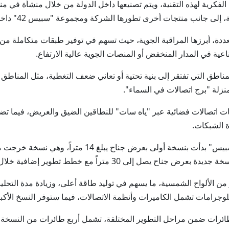
لفكرية لهذه التقنية، ويتم تصنيعها داخل الدولة من خلال منشأة في من
جانب منتجات أخرى تطورها الشركة ومجموعة "سبيس 42" داخل الدولة.
ة، أبرزها المراقبة الجوية، حيث تسهم في توفير طبقات متكاملة من ال
اطق التي تفتقر إلى بنية تحتية أو تعاني ضعف التغطية، مثل المناطق 
منزلة "برج اتصالات في السماء".
 "سبيس 42" توفر أيضاً خدمات اتصالات فضائية عبر "ياه سات" للنطاقين الضيق والعر
ة الشبكات.
وحول مراحل تطوير الطائرة، أوضح أن "ميرا أيروسبيس" بد
من الألواح الشمسية، ما يسهم في توليد طاقة أعلى، وزيادة مدة التح
ئرات ضمن مراحل التطوير المختلفة، تشمل أربع طائرات من النسخة الأ