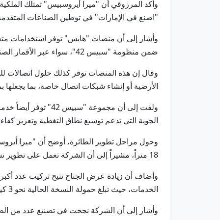
وأكد المرزوقي أن "ميرا أيروسبيس" تمتلك الملكية ا
"اصنع في الإمارات" في توطين الصناعات المتقدمة، إلى 
وأشار إلى أن منصات "هابس" توفر استخدامات متعدد
ضمن منظومة "سبيس 42"، سواء عبر الأقمار الصناعية في المدار المنخفض أو المنصات الجوية عالية الارتفاع.
وقال إن هذه المنصات توفر كذلك حلول اتصالات للمن
الأرضية أو إنشاء شبكات اتصال خاصة، بما يجعلها ب
ولفت إلى أن مجموعة
الجوية التي تدعم توسيع نطاق التغطية وتعزيز كفاء
18 متراً، مشيراً إلى أن الشركة تعمل على تطوير نسخة جديدة بعرض جناح يصل إلى 30 متراً مع خطط تطوير إضافية خلال العام المقبل.
وأضاف أن زيادة عرض الجناح تتيح تركيب عدد أكبر 
الخدمات، حيث تبلغ حمولة النسخة الحالية نحو 3 كيلوجرامات تشمل الكاميرات وأنظمة الاتصالات، فيما ستوفر النسخ الأكبر قدرات أعلى من حيث الأداء والدقة.
وأشار إلى أن الشركة نجحت في تصنيع عدد من الطا