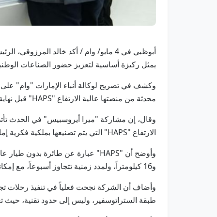
يمثل ركيزة أساسية لتعزيز حضور الصناعات الوطنية 
محدثة من منصتها عالية الارتفاع "HAPS" قبل نهاية العام الحالي بعرض 30 متراً.
وقال، إن مشاركة "ميرا أيروسبيس" في الحدث تأتي ل
الارتفاع "HAPS" التي يتم تصنيعها بملكية فكرية إماراتية.
و16 كيلومتراً، ولمدد زمنية تتجاوز أسبوعاً، مع إمكانية الوصول نظرياً إلى عدة أسابيع، بفضل اعتمادها على الألواح الشمسية لتوليد الطاقة النظيفة.
وأضاف أن الشركة نجحت فعلياً في تنفيذ رحلات تجريب
طبقة الستراتوسفير، وليس إلى حدود تقنية، حيث تع