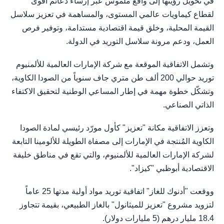
في تحويل رؤيتها إلى واقع ملموس عبر إرساء دعائم أقوى
لقطاع كيماويات عالمي المستوى، والمساهمة في تعزيز سلاسل
القيمة المحلية، وخلق قيمة اقتصادية مستدامة، وتوفير فرص
العمل، ودعم مرونة سلاسل التوريد في الدولة.
وتشمل الاتفاقية الموقعة مع شركة الإمارات العالمية للألمنيوم
توريد حوالي 200 ألف طن متري جاف سنوياً من الصودا الكاوية،
وتشكّل خطوة مهمة في إطار المساعي الوطنية لتحقيق الاكتفاء
الذاتي الصناعي.
وتعزز الاتفاقية مكانة "تعزيز" كأول مورّد رئيسي لمادة الصودا
الكاوية المُنتجة في الإمارات إلى مصفاة الطويلة للألومينا التابعة
لشركة الإمارات العالمية للألمنيوم، والتي تقع في مناطق خليفة
الاقتصادية أبوظبي "كيزاد".
ووقعت "أدنوك للغاز" اتفاقية توريد مواد أولية مدتها 25 عاماً
لتزويد مشروع "تعزيز للميثانول" بالغاز الطبيعي، بقيمة تتجاوز
18.4 مليار درهم (5 مليارات دولار).