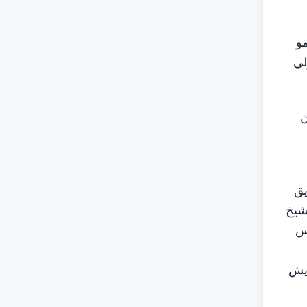
مو
لي
ن
يق
شيخ
يس
ايش