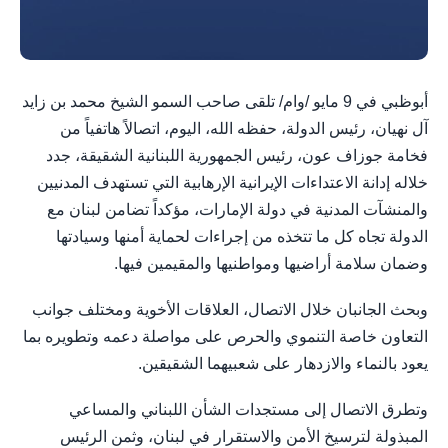
أبوظبي في 9 مايو /وام/ تلقى صاحب السمو الشيخ محمد بن زايد
آل نهيان، رئيس الدولة، حفظه الله، اليوم، اتصالاً هاتفياً من
فخامة جوزاف عون، رئيس الجمهورية اللبنانية الشقيقة، جدد
خلاله إدانة الاعتداءات الإيرانية الإرهابية التي تستهدف المدنيين
والمنشآت المدنية في دولة الإمارات، مؤكداً تضامن لبنان مع
الدولة تجاه كل ما تتخذه من إجراءات لحماية أمنها وسيادتها
وضمان سلامة أراضيها ومواطنيها والمقيمين فيها.
وبحث الجانبان خلال الاتصال، العلاقات الأخوية ومختلف جوانب
التعاون خاصة التنموي والحرص على مواصلة دعمه وتطويره بما
يعود بالنماء والازدهار على شعبيهما الشقيقين.
وتطرق الاتصال إلى مستجدات الشأن اللبناني والمساعي
المبذولة لترسيخ الأمن والاستقرار في لبنان، وثمن الرئيس