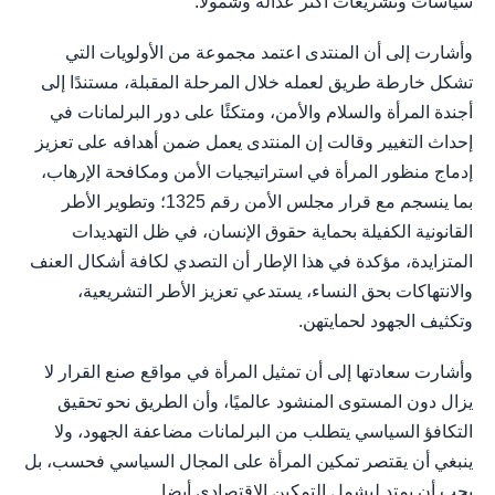
سياسات وتشريعات أكثر عدالة وشمولًا.
وأشارت إلى أن المنتدى اعتمد مجموعة من الأولويات التي
تشكل خارطة طريق لعمله خلال المرحلة المقبلة، مستندًا إلى
أجندة المرأة والسلام والأمن، ومتكئًا على دور البرلمانات في
إحداث التغيير وقالت إن المنتدى يعمل ضمن أهدافه على تعزيز
إدماج منظور المرأة في استراتيجيات الأمن ومكافحة الإرهاب،
بما ينسجم مع قرار مجلس الأمن رقم 1325؛ وتطوير الأطر
القانونية الكفيلة بحماية حقوق الإنسان، في ظل التهديدات
المتزايدة، مؤكدة في هذا الإطار أن التصدي لكافة أشكال العنف
والانتهاكات بحق النساء، يستدعي تعزيز الأطر التشريعية،
وتكثيف الجهود لحمايتهن.
وأشارت سعادتها إلى أن تمثيل المرأة في مواقع صنع القرار لا
يزال دون المستوى المنشود عالميًا، وأن الطريق نحو تحقيق
التكافؤ السياسي يتطلب من البرلمانات مضاعفة الجهود، ولا
ينبغي أن يقتصر تمكين المرأة على المجال السياسي فحسب، بل
يجب أن يمتد ليشمل التمكين الاقتصادي أيضا.