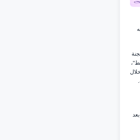
ه
جنة
ط"،
خلال
بعد