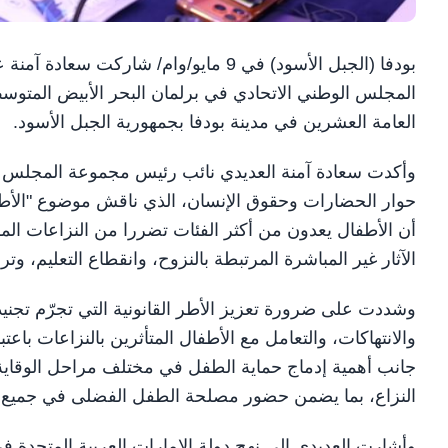
بودفا (الجبل الأسود) في 9 مايو/وام/ 
المجلس الوطني الاتحادي في برلمان البحر الأبيض المتو
العامة العشرين في مدينة بودفا بجمهورية الجبل الأسود.
وأكدت سعادة آمنة العديدي نائب رئيس مجموعة المجلس في
حوار الحضارات وحقوق الإنسان، الذي ناقش موضوع "الأطف
أن الأطفال يعدون من أكثر الفئات تضررا من النزاعات الم
الآثار غير المباشرة المرتبطة بالنزوح، وانقطاع التعليم،
وشددت على ضرورة تعزيز الأطر القانونية التي تجرّم تجنيد
والانتهاكات، والتعامل مع الأطفال المتأثرين بالنزاعات باعت
جانب أهمية إدماج حماية الطفل في مختلف مراحل الوقاية م
النزاع، بما يضمن حضور مصلحة الطفل الفضلى في جميع 
وأشارت العديدي إلى نهج دولة الإمارات العربية المتحدة