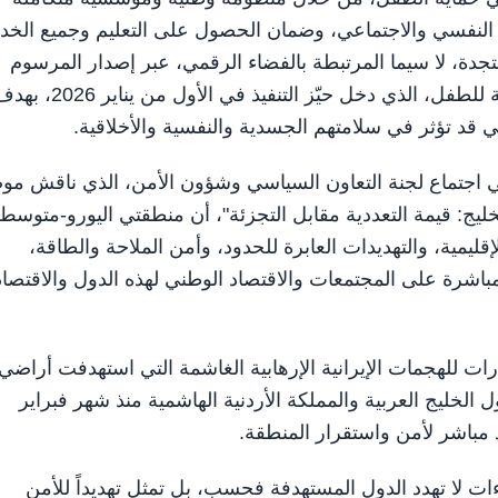
دعم النفسي والاجتماعي، وضمان الحصول على التعليم وجميع الخ
دة، لا سيما المرتبطة بالفضاء الرقمي، عبر إصدار المرسوم
بقانون اتحادي رقم (26) لسنة 2025 بشأن السلامة الرقمية للطفل، الذي دخل حيّز التنفيذ في الأول من يناي
 قد تؤثر في سلامتهم الجسدية والنفسية والأخلاقية.
ي اجتماع لجنة التعاون السياسي وشؤون الأمن، الذي ناقش مو
يج: قيمة التعددية مقابل التجزئة"، أن منطقتي اليورو-متوسط
ليمية، والتهديدات العابرة للحدود، وأمن الملاحة والطاقة،
اشرة على المجتمعات والاقتصاد الوطني لهذه الدول والاقتصاد
ارات للهجمات الإيرانية الإرهابية الغاشمة التي استهدفت أراضي
الخليج العربية والمملكة الأردنية الهاشمية منذ شهر فبراير
 مباشر لأمن واستقرار المنطقة.
ت لا تهدد الدول المستهدفة فحسب، بل تمثل تهديداً للأمن