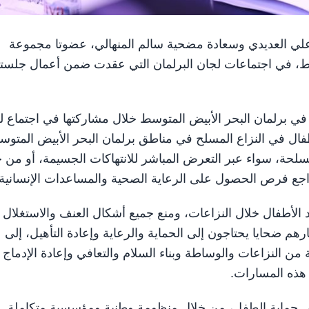
شاركت سعادة آمنة علي العديدي وسعادة مضحية سالم المنهالي، عضوتا مجموعة
سط، في اجتماعات لجان البرلمان التي عقدت ضمن أعمال جلست
 برلمان البحر الأبيض المتوسط خلال مشاركتها في اجتماع ل
ال في النزاع المسلح في مناطق برلمان البحر الأبيض المتوس
سلحة، سواء عبر التعرض المباشر للانتهاكات الجسيمة، أو من 
 وتراجع فرص الحصول على الرعاية الصحية والمساعدات الإنسانية.
 الأطفال خلال النزاعات، ومنع جميع أشكال العنف والاستغلال
بارهم ضحايا يحتاجون إلى الحماية والرعاية وإعادة التأهيل، إلى
ن النزاعات والوساطة وبناء السلام والتعافي وإعادة الإدماج 
هذه المسارات.
 في حماية الطفل، من خلال منظومة وطنية ومؤسسية متكاملة