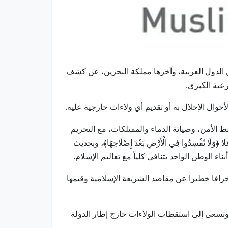
دد من الدول العربية، وآخرها مملكة البحرين، عن كشف
عية الكبرى.
حوال الإخلال به أو تقديم أي ولاءات خارجية عليه.
ظ الأمن، وصيانة الدماء والممتلكات، مع التحريم
َا تُفْسِدُوا فِي الْأَرْضِ بَعْدَ إِصْلَاحِهَا﴾، وبحديث
 الوطن الواحد يتنافى كلياً مع تعاليم الإسلام.
نحرافا خطيرا عن مقاصد الشريعة الإسلامية وقيمها
وتسعى إلى استقطاب الولاءات خارج إطار الدولة