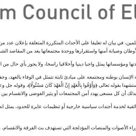
كماء المسلمين، في بيان له تعليقا على الأحداث المتكررة المتعلقة بإعلان ع
وطان وصيانة أمنها واستقرارها ووحدة مجتمعاتها يعد من المقاصد الشر
 ومؤسساتها يمثل واجبا دينيا وأخلاقيا راسخا، ولا يجوز بأي حال من الأ
الإنسان بوطنه ومجتمعه على مبادئ ثابتة تتمثل في الوفاء بالعهد، وحف
 تعالى ﴿وَأَوْفُوا بِالْعَهْدِ إِنَّ الْعَهْدَ كَانَ مَسْئُولًا﴾، وقوله جل وعلا ﴿وَل
لك أن كل مسعى يهدد أمن المجتمعات أو يثير الفوضى والانقسام بين أبناء
طائفية لخدمة أجندات سياسية خارجية أو تنظيمات عابرة للحدود، يمثل ا
راء الأصوات والمنصات المؤدلجة التي تستهدف بث الفرقة والانقسام، 