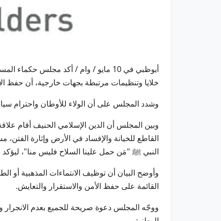
أبوظبي في 10 مايو / وام / أكد مجلس ح
خلايا وتنظيمات مرتبطة بجهات خارجية، أن حفظ الأ
وشدد المجلس على أن الولاء للأوطان واحترام سيادتها
وبين المجلس أن الدين الإسلامي الحنيف أقام علاقة 
القاطع للخيانة والإفساد في الأرض وإثارة الفتن، مستشهدا بقوله
النبي ﷺ "مَن حمل علينا السلاح فليس منا"، ليؤكد بذ
وأوضح البيان أن توظيف الانتماءات المذهبية أو ال
القائمة على حفظ الأمن والاستقرار والتعايش.
ووجّه المجلس دعوة صريحة للجميع بعدم الانجرار و
الوطنية.