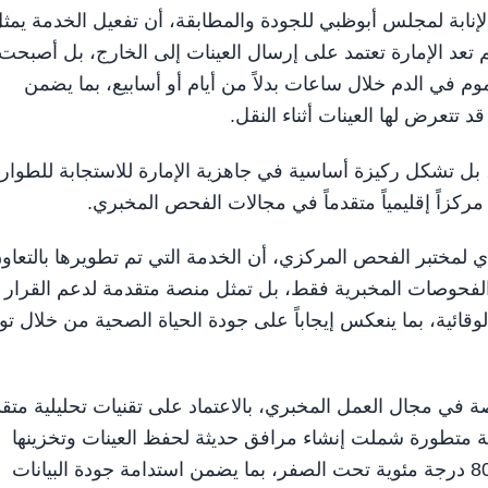
إنابة لمجلس أبوظبي للجودة والمطابقة، أن تفعيل الخدمة يمث
تعد الإمارة تعتمد على إرسال العينات إلى الخارج، بل أصبحت
 في الدم خلال ساعات بدلاً من أيام أو أسابيع، بما يضمن
 تتعرض لها العينات أثناء النقل.
 بل تشكل ركيزة أساسية في جاهزية الإمارة للاستجابة للطوار
كزاً إقليمياً متقدماً في مجالات الفحص المخبري.
ي لمختبر الفحص المركزي، أن الخدمة التي تم تطويرها بالتعاو
M42 لا تقتصر على إجراء الفحوصات المخبرية فقط، بل تمثل منصة متقدمة لدعم القرار
قائية، بما ينعكس إيجاباً على جودة الحياة الصحية من خلال تو
 في مجال العمل المخبري، بالاعتماد على تقنيات تحليلية متق
ى جانب تجهيز بنية تحتية متطورة شملت إنشاء مرافق حديثة لحفظ العينات وتخزينها
لسنوات طويلة عند درجات حرارة منخفضة جداً تصل إلى 80 درجة مئوية تحت الصفر، بما يضمن استدامة جودة البيانات