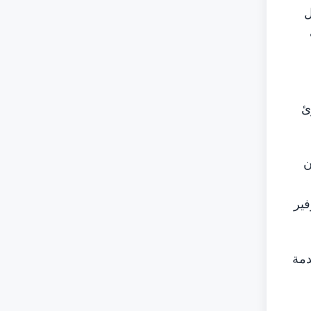
ل
ئ
ن
فير
دمة