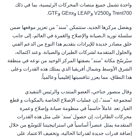
واحدة تشمل جميع منصات المحركات الرئيسية، بما في ذلك
Trent700 وV2500 وLEAP وGEnx وGTF.
وبفضل مركزها الجديد، ستتمكن "سند" من تعزيز موقعها ضمن
سلسلة توريد الـصيانة والإصلاح والعَمرة في العالم، إلى جانب
خلق مصادر جديدة للإيرادات بتقديم هذا النوع من الدعم الفني
والحلول المتقدمة لشركات الطيران والصيانة. وعند اكتماله،
سيُرسّخ مكانة "سند" بصفتها المركز الوحيد من نوعه في منطقة
الشرق الأوسط وشمال أفريقيا الذي يمتلك هذه القدرات وعلى
هذا النطاق، مما يعزز تنافسيتها إقليمياً وعالمياً.
وقال منصور جناحي، العضو المنتدب والرئيس التنفيذي
لمجموعة "سند"، إن عمليات الإصلاح الخاصة بالمكونات و قطع
الغيار تعد عاملاً حاسماً في منظومة صيانة وإصلاح وعمرة
محركات الطائرات. إن حصول 'سند' على مثل هذه القدرات
المتقدمة يمثل عنصراً أساسياً في استراتيجيتنا للتوسّع من خلال
إضافة قدرات جديدة لقدراتنا الحالية، وتخفيف الاعتماد على