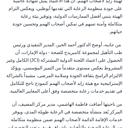
لهيئة زايد لأصحاب الهمم، أن هذا الاعتماد يمثل شهادة عالمية
على جودة منظومة الرعاية التي تقدمها أبوظبي، ويعكس التزام
الهيئة بتبني أفضل الممارسات الدولية، وتوفير بيئة رعاية
متكاملة وآمنة تسهم في تمكين أصحاب الهمم وتحسين جودة
حياتهم.
من جانبه، أوضح الدكتور أحمد الخير، المدير التنفيذي ورئيس
طب التأهيل لمجموعة كامبريدج للصحة - دولة الإمارات، أن
الحصول على اعتماد اللجنة الدولية المشتركة (JCI) الكامل وغير
المشروط يعكس مستوى متقدماً من التميز المؤسسي، ويؤكد
الالتزام الراسخ بثقافة الجودة وسلامة المرضى، مشيداً بالشراكة
الإستراتيجية مع هيئة زايد لأصحاب الهمم كنموذج ناجح للتكامل
في تقديم خدمات رعاية متخصصة وفق أعلى المعايير العالمية.
من ناحيتها أضافت فاطمة الهاشمي، مدير مركز المضيف، أن
المركز يُعد منشأة متخصصة في الرعاية طويلة المدى، ويوفر
خدمات الإقامة الدائمة لأصحاب الهمم ضمن منظومة متكاملة
من الرعاية الصحية والتأهيلية، بإشراف فريق متعدد التخصصات