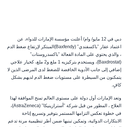
دبي في 12 مايو/ وام/ أعلنت مؤسسة الإمارات للدواء، عن
اعتماد عقار "باكسفندي" (Baxfendy)المبتكر لإرتفاع ضغط الدم
، والذي يحتوي على المادة الفعالة "باكسدروستات"
(Baxdrostat)، ويستخدم بتركيزيه 1 ملغ و2 ملغ، كخيار علاجي
إضافي إلى جانب الأدوية الخافضة للضغط لدى المرضى الذين لا
يتمكنون من السيطرة على مستويات ضغط الدم لديهم بشكل
كافٍ.
وتعد الإمارات أول دولة على مستوى العالم تمنح الموافقة لهذا
العلاج ، المطور من قبل شركة "أسترازينيكا" (AstraZeneca)،
في خطوة تعكس التزامها المستمر بتوفير وتسريع إتاحة
الابتكارات الدوائية، وتمكين تبنيها ضمن أطر تنظيمية مرنة تدعم