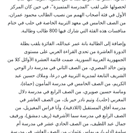
لحصولها على لقب "المدرسة المتميزة"، في حين كان المركز
الأول في فئة أصحاب الهمم من نصيب الطالب محمود عمران،
من الصف الخامس في معهد التربية الخاصة في حلب في ختام
منافسات هذه الفئة التي شارك فيها 800 طالب وطالبة.
وإضافة إلى الطالبة بانة عمر عبدالله، الفائزة بلقب بطلة
الدورة العاشرة من تحدي القراءة العربي على مستوى
الجمهورية العربية السورية، ضمت قائمة العشرة الأوائل كلا من
وتين خالد المصري، من الصف الثاني في مدرسة دار الوحي
الشريف التابعة لمديرية التربية في درعا، وملاك حسين عبد
الكريم، من الصف الخامس في مدرسة المأمون (حماة)،
وماسة حسين صويري، من الصف الرابع في مدرسة دلال
المغربي (حلب)، وتيم نادر خير بك، من الصف العاشر في
مدرسة آفاق المستقبل (اللاذقية)، وآنا فراس المغيزيل، من
الصف الرابع في مدرسة سما الأشرفية (ريف دمشق)، ورفيف
جمال عبد اللطيف، من الصف الحادي عشر في مدرسة أم
سلمة (إدلب)، وريماس عثمان، من الصف العاشر في مدرسة