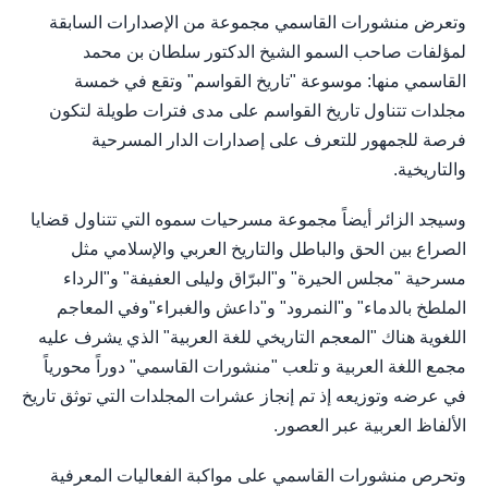
وتعرض منشورات القاسمي مجموعة من الإصدارات السابقة
لمؤلفات صاحب السمو الشيخ الدكتور سلطان بن محمد
القاسمي منها: موسوعة "تاريخ القواسم" وتقع في خمسة
مجلدات تتناول تاريخ القواسم على مدى فترات طويلة لتكون
فرصة للجمهور للتعرف على إصدارات الدار المسرحية
والتاريخية.
وسيجد الزائر أيضاً مجموعة مسرحيات سموه التي تتناول قضايا
الصراع بين الحق والباطل والتاريخ العربي والإسلامي مثل
مسرحية "مجلس الحيرة" و"البرّاق وليلى العفيفة" و"الرداء
الملطخ بالدماء" و"النمرود" و"داعش والغبراء"وفي المعاجم
اللغوية هناك "المعجم التاريخي للغة العربية" الذي يشرف عليه
مجمع اللغة العربية و تلعب "منشورات القاسمي" دوراً محورياً
في عرضه وتوزيعه إذ تم إنجاز عشرات المجلدات التي توثق تاريخ
الألفاظ العربية عبر العصور.
وتحرص منشورات القاسمي على مواكبة الفعاليات المعرفية