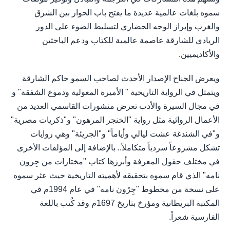
سموه بلغات عالمية عديدة ما يفتح باب الحوار بين الشرق
والغرب وإبراز الوجه الحضاري لتسليط الضوء على الدور
الريادي للشارقة عاصمة عالمية للكتاب ودعم الباحثين
والأكاديميين.
ويعرض الجناح الإصدار الأحدث لصاحب السمو حاكم الشارقة
ويتمثل في الرواية التاريخية " الأميرة المغولية ودموع الشفقة" و
في مجال السيرة والأدب تعرض منشورات القاسمي العديد من
الأعمال الروائية مثل رواية "الخنجر المرهون" و"ذكريات مصرية"
و"في الشندغة عشت ليالي وأياماً" و"الجريئة" وهي روايات
تشكل مشروعاً سردياً متكاملاً.. بالإضافة إلى المؤلفات الأخرى
في مختلف حقول المعرفة وأبرزها كتاب "مختارات من جِرون
نامه" الذي قام سموه بتحقيقه لأهميته التاريخية حيث عثر سموه
على نسخة من مخطوط "جِرُون نامه" في عام 1994م في
المكتبة البريطانية ومؤرخ بتاريخ 1697م وقد كُتب باللغة
الفارسية شعراً.