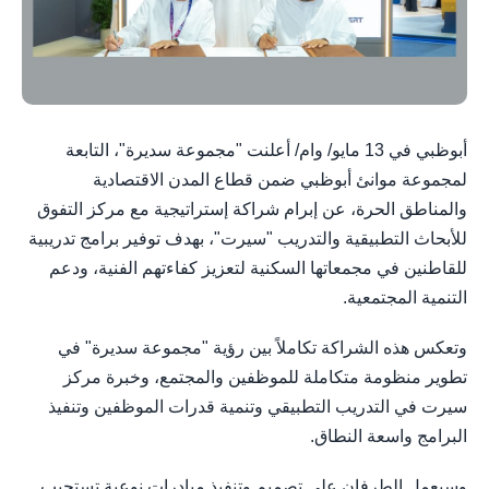
أبوظبي في 13 مايو/ وام/ أعلنت "مجموعة سديرة"، التابعة
لمجموعة موانئ أبوظبي ضمن قطاع المدن الاقتصادية
والمناطق الحرة، عن إبرام شراكة إستراتيجية مع مركز التفوق
للأبحاث التطبيقية والتدريب "سيرت"، بهدف توفير برامج تدريبية
للقاطنين في مجمعاتها السكنية لتعزيز كفاءتهم الفنية، ودعم
التنمية المجتمعية.
وتعكس هذه الشراكة تكاملاً بين رؤية "مجموعة سديرة" في
تطوير منظومة متكاملة للموظفين والمجتمع، وخبرة مركز
سيرت في التدريب التطبيقي وتنمية قدرات الموظفين وتنفيذ
البرامج واسعة النطاق.
وسيعمل الطرفان على تصميم وتنفيذ مبادرات نوعية تستجيب